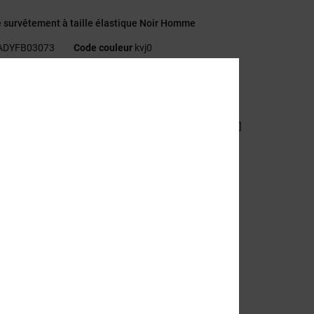
 survêtement à taille élastique Noir Homme
ADYFB03073
Code couleur
kvj0
éristiques
ollection :
Collection Capsule
atière :
Molleton épais en coton et polyester [450 g/m2]
oupe :
coupe oversize
aille :
Taille rabattable avec élastique
oches :
poches passepoilées
ogotage :
Embouts métalliques logotés DCSHOECO
tiquette sur la jambe gauche
utres caractéristiques :
Cordon de serrage à la taille
sition
[Matière principale] 60% coton, 40% polyester
ilité du produit (Loi Agec)