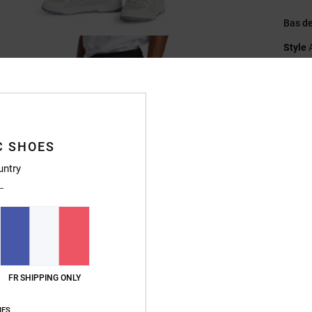
Bas de
Style
Caract
C
M
c
C SHOES
T
untry
P
L
E
A
Compo
FR SHIPPING ONLY
Traçab
IES