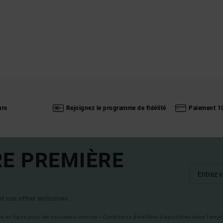
urs
Rejoignez le programme de fidélité
Paiement 1
RE PREMIÈRE
t nos offres exclusives.
ble en ligne pour les nouveaux inscrits - Conditions détaillées disponibles dans l'ema