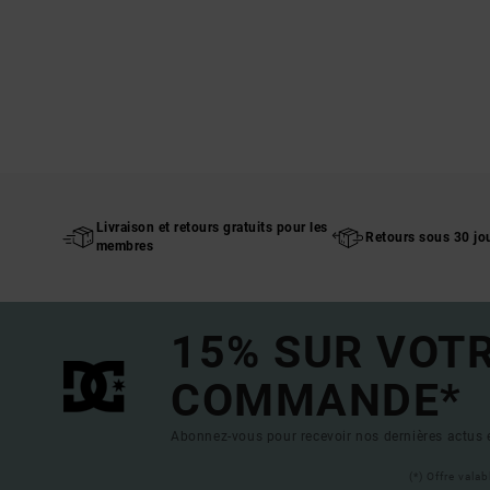
Livraison et retours gratuits pour les
Retours sous 30 jo
membres
15% SUR VOT
COMMANDE*
Abonnez-vous pour recevoir nos dernières actus e
(*) Offre vala