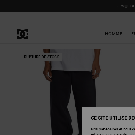
Passer
à
🤟🏻
D
l'information
sur
le
produit
HOMME
F
RUPTURE DE STOCK
CE SITE UTILISE D
Nos partenaires et nous-
informations sur votre ap