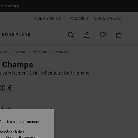
 s'inscrire
AIDE & CONTACT
MAGASINS
CARTE CADEAU
BONS PLANS
ccueil
Homme
Vêtements
Pantalons
d Champs
e survêtement à taille élastique Noir Homme
00 €
Black
r
Continuer sans accepter
 accéder à des
re adresse IP) peuvent