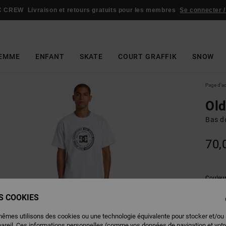
C CREW
Livraison et retours gratuits pour les membres
Se connecter /
EMME
ENFANT
SKATE
COURT GRAFFIK
SNOW
Page d'a
Ol
Bas d
70,
Couleu
ES COOKIES
mêmes utilisons des cookies ou une technologie équivalente pour stocker et/ou
pareil. Ces informations personnelles (comme vos données de navigation et vot