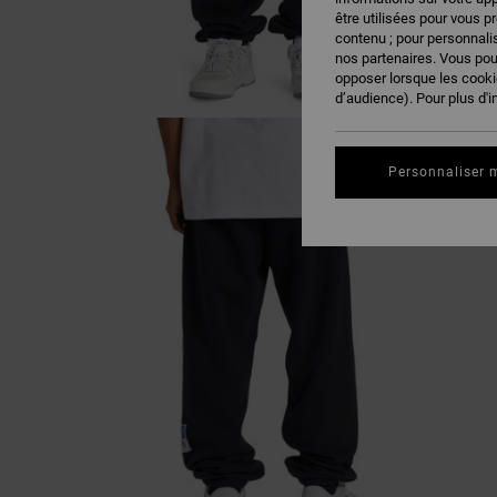
être utilisées pour vous p
contenu ; pour personnalis
nos partenaires. Vous po
opposer lorsque les cook
d’audience). Pour plus d'i
Personnaliser 