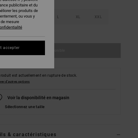
nce publicitaire et du
éliorer les produits de
sentement, ou vous y
S
M
L
XL
XXL
s de mesure
onfidentialité
ir le Guide des tailles
t accepter
Indisponible
roduit est actuellement en rupture de stock.
ver d'autres options
Voir la disponibilité en magasin
Sélectionnez une taille
ils & caractéristiques