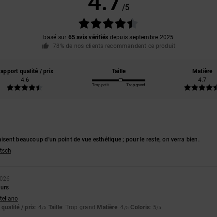
4.7
/5
basé sur
65 avis vérifiés
depuis septembre 2025
78% de nos clients recommandent ce produit
apport qualité / prix
Taille
Matière
4.6
4.7
Trop petit
Trop grand
aisent beaucoup d'un point de vue esthétique ; pour le reste, on verra bien.
utsch
2026
ours
stellano
qualité / prix
: 4
Taille
: Trop grand
Matière
: 4
Coloris
: 5
/5
/5
/5