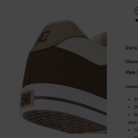
Deta
Chaus
Style
Caract
E
D
R
plus 
C
S