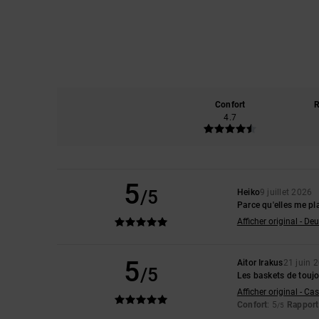
Confort
R
4.7
5
/5
Heiko
9 juillet 2026
Parce qu'elles me pl
Afficher original - De
5
Aitor Irakus
21 juin 
/5
Les baskets de touj
Afficher original - Ca
Confort
: 5
Rapport 
/5