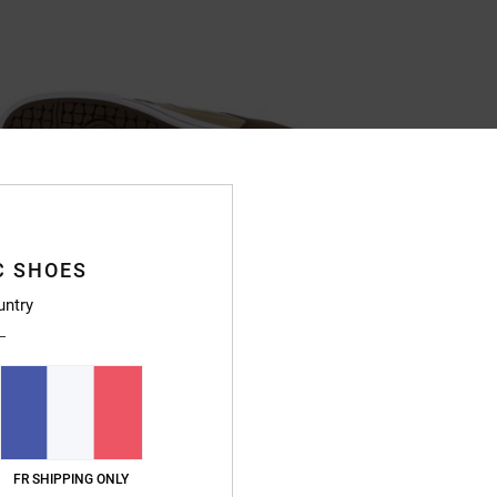
C SHOES
untry
FR SHIPPING ONLY