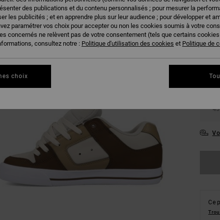
résenter des publications et du contenu personnalisés ; pour mesurer la performa
er les publicités ; et en apprendre plus sur leur audience ; pour développer et am
uvez paramétrer vos choix pour accepter ou non les cookies soumis à votre con
ies concernés ne relèvent pas de votre consentement (tels que certains cookie
nformations, consultez notre :
Politique d'utilisation des cookies
et
Politique de c
38
mes choix
Tou
41
45
Vo
Ce p
Trou