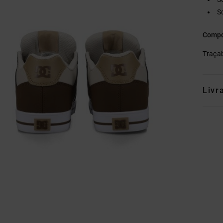
S
Compo
Traçab
Livr