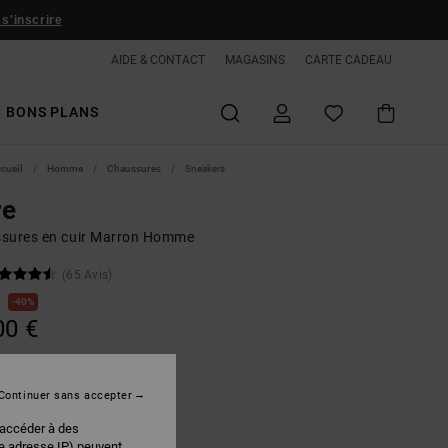
 s'inscrire
AIDE & CONTACT
MAGASINS
CARTE CADEAU
BONS PLANS
ccueil
Homme
Chaussures
Sneakers
re
sures en cuir Marron Homme
(65 Avis)
€
40%
00 €
PLANS
Continuer sans accepter
Brown/tan/offwhite
r
 accéder à des
re adresse IP) peuvent