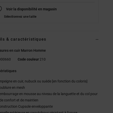
Voir la disponibilité en magasin
Sélectionnez une taille
ils & caractéristiques
sures en cuir Marron Homme
300660
Code couleur
210
éristiques
mpeigne en cuir, nubuck ou suède [en fonction du coloris]
oublure en mesh
embourrage en mousse au niveau de la languette et du col pour
de confort et de maintien
onstruction Cupsole enveloppante
emelle extérieure en caoutchouc résistant à l'usure