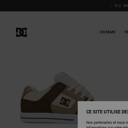
Passer
à
🤟🏻
D
l'information
sur
le
produit
HOMME
F
CE SITE UTILISE D
Nos partenaires et nous-
informations sur votre ap