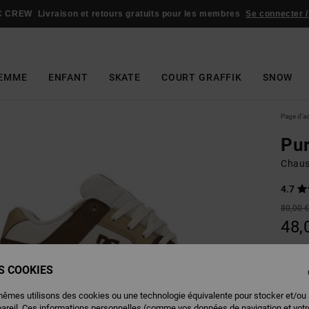
C CREW
Livraison et retours gratuits pour les membres
Se connecter /
EMME
ENFANT
SKATE
COURT GRAFFIK
SNOW
Page d'a
Pu
Chaus
4.7
80,00 
48,
BONS 
ES COOKIES
Couleu
mêmes utilisons des cookies ou une technologie équivalente pour stocker et/ou
pareil. Ces informations personnelles (comme vos données de navigation et vot