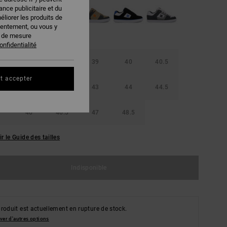
nce publicitaire et du
éliorer les produits de
sentement, ou vous y
s de mesure
onfidentialité
42
38.5
39
40
40.5
t accepter
42
42.5
43
44
44.5
46
46.5
47
48.5
ir le Guide des tailles
Indisponible
roduit est actuellement en rupture de stock.
ver d'autres options