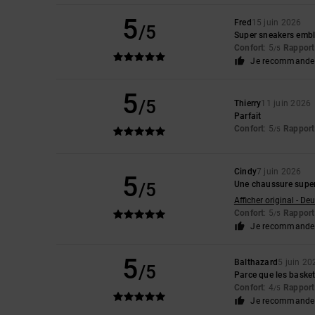
5
Fred
15 juin 2026
/5
Super sneakers emb
Confort
: 5
Rapport 
/5
Je recommande 
5
/5
Thierry
11 juin 2026
Parfait
Confort
: 5
Rapport 
/5
Cindy
7 juin 2026
5
/5
Une chaussure superb
Afficher original - De
Confort
: 5
Rapport 
/5
Je recommande 
5
Balthazard
5 juin 20
/5
Parce que les basket
Confort
: 4
Rapport 
/5
Je recommande 