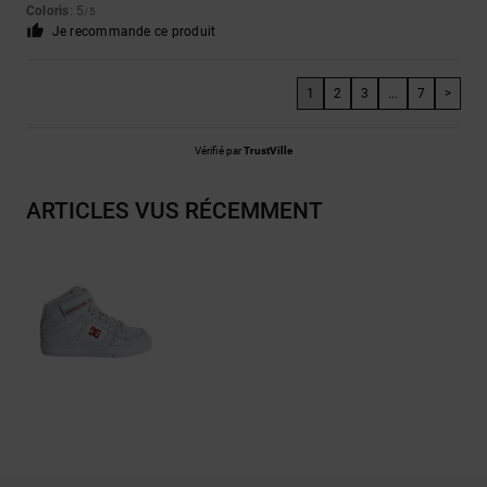
Coloris
: 5
/5
Je recommande ce produit
1
2
3
...
7
>
Vérifié par
TrustVille
ARTICLES VUS RÉCEMMENT