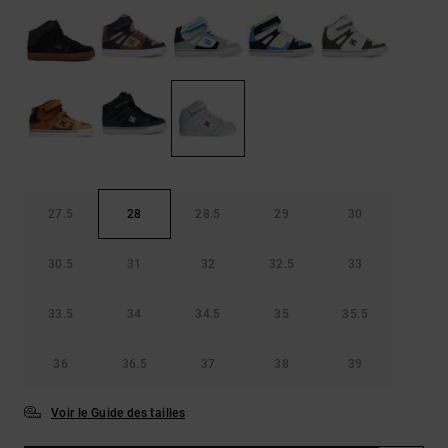
Démarrer une
Sacs &
conversation
Sacs à dos
Trouvez des
réponses
Ceintures
aux
& Portes
questions
les plus
monnaies
fréquentes et
notre
formulaire
de contact.
27.5
28
28.5
29
30
Consulter
la FAQ
30.5
31
32
32.5
33
33.5
34
34.5
35
35.5
36
36.5
37
38
39
Voir le Guide des tailles