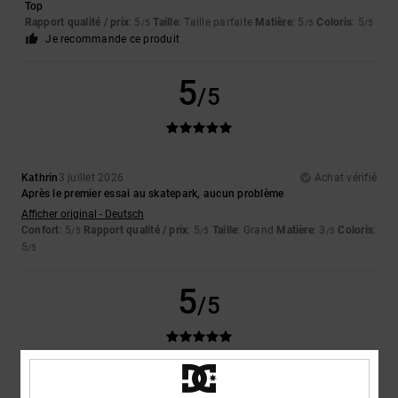
Top
Rapport qualité / prix
: 5
Taille
: Taille parfaite
Matière
: 5
Coloris
: 5
/5
/5
/5
Je recommande ce produit
5
/5
Kathrin
3 juillet 2026
Achat vérifié
Après le premier essai au skatepark, aucun problème
Afficher original - Deutsch
Confort
: 5
Rapport qualité / prix
: 5
Taille
: Grand
Matière
: 3
Coloris
:
/5
/5
/5
5
/5
5
/5
Bev
29 juin 2026
Achat vérifié