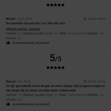
Nicole
11 juin 2026
Achat vérifié
De superbes chaussures à un très bon prix
Afficher original - Deutsch
Confort
: 5
Rapport qualité / prix
: 5
Taille
: Taille parfaite
Matière
: 5
/5
/5
/5
Coloris
: 5
/5
Je recommande ce produit
5
/5
Nancy
6 juin 2026
Achat vérifié
Ze zijn gemakkelik om te dragen en mooi design mijn jongens dragen al
een lange tijd dc shoes ze willen geen andere meer
Confort
: 5
Rapport qualité / prix
: 5
Taille
: Taille parfaite
Matière
: 5
/5
/5
/5
Coloris
: 5
/5
Je recommande ce produit