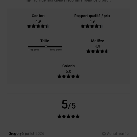
90% de nos clients recommandent ce produit
Confort
Rapport qualité / prix
4.9
4.9
Taille
Matière
4.9
Trop petit
Trop grand
Coloris
5.0
5
/5
Gregory
6 juillet 2026
Achat vérifié