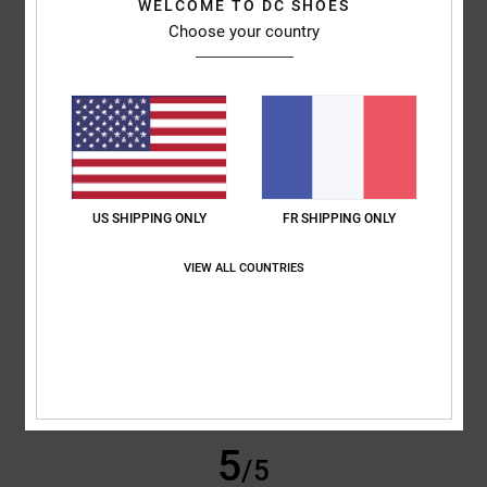
WELCOME TO DC SHOES
Elles sont tellement confortables que je les porte tous les jours depuis
que je les ai achetées.
Choose your country
Afficher original - English
Confort
: 5
Rapport qualité / prix
: 5
Taille
: Taille parfaite
Matière
: 5
/5
/5
/5
Coloris
: 5
/5
Je recommande ce produit
5
/5
US SHIPPING ONLY
FR SHIPPING ONLY
VIEW ALL COUNTRIES
Francois
22 juin 2026
Achat vérifié
Super chaussures mais taille légèrement petit du coup je les ai renvoyé
et prendrai la taille au dessus je saurais pour la prochaine fois c’était
la première fois que je commande sur le site
Confort
: 5
Rapport qualité / prix
: 5
Taille
: Trop petit
Matière
: 5
/5
/5
/5
Coloris
: 5
/5
Je recommande ce produit
5
/5