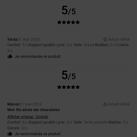
5
/5
Yarda
21 mai 2026
Achat vérifié
Confort
: 5
Rapport qualité / prix
: 5
Taille
: Grand
Matière
: 5
Coloris
:
/5
/5
/5
5
/5
Je recommande ce produit
5
/5
Manon
21 mai 2026
Achat vérifié
Mon fils adore ses chaussures
Afficher original - English
Confort
: 5
Rapport qualité / prix
: 5
Taille
: Taille parfaite
Matière
: 5
/5
/5
/5
Coloris
: 5
/5
Je recommande ce produit