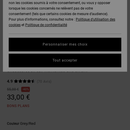
Voir Tout
non les cookies soumis à votre consentement, ou vous y opposer
Boots
Pantalons
Manteaux
Bonnets
lorsque les cookies concernés ne relèvent pas de votre
Quiksilver
Snowboard
& Shorts
consentement (tels que certains cookies de mesure d’audience).
Freedom
BONS
Onyx
Pantalons
Pour plus d'informations, consultez notre :
Politique d'utilisation des
PLANS
Sweats
Accessoires
cookies
et
Politique de confidentialité
Unisex
Voir Tout
Protection
AT-2
Shorts
des
AIDE &
T-Shirts
Voir Tout
données
Personnaliser mes choix
CONTACT
Voir Tout
Liquid
Boardshorts
Sneakers
Fuego
Chemises
Guide des
Tout accepter
MAGASINS
& Polos
Pure High-Top EV
tailles
Voir Tout
Chaussures en cuir montantes Gris enfant
CARTE
Pantalons,
4.9
(70 Avis)
Démarrez
CADEAU
Jeans &
une
55,00 €
40%
Shorts
conversation
33,00 €
pour obtenir
LISTE DE
la réponse la
BONS PLANS
plus rapide à
SOUHAITS
Bonnets &
votre
Casquettes
question.
Grey/red
Couleur