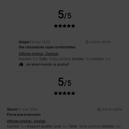
5
/5
Gregor
20 mai 2026
Achat vérifié
Des chaussures super confortables
Afficher original - Deutsch
Confort
: 5
Taille
: Taille parfaite
Matière
: 5
Coloris
: 5
/5
/5
/5
Je recommande ce produit
5
/5
Shane
19 mai 2026
Achat vérifié
Parce que je pouvais
Afficher original - English
Confort
: 5
Rapport qualité / prix
: 5
Taille
: Taille parfaite
Matière
: 5
/5
/5
/5