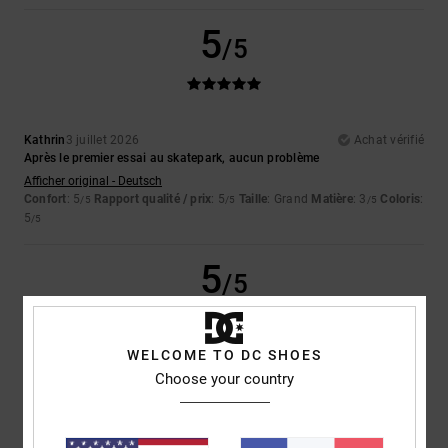
5
/5
Kathrin
3 juillet 2026
Achat vérifié
Après le premier essai au skatepark, aucun problème
Afficher original - Deutsch
Confort
: 5
Rapport qualité / prix
: 5
Taille
: Grand
Matière
: 3
Coloris
:
/5
/5
/5
5
/5
5
/5
WELCOME TO DC SHOES
Bev
29 juin 2026
Achat vérifié
Choose your country
Elles sont tellement confortables que je les porte tous les jours depuis
que je les ai achetées.
Afficher original - English