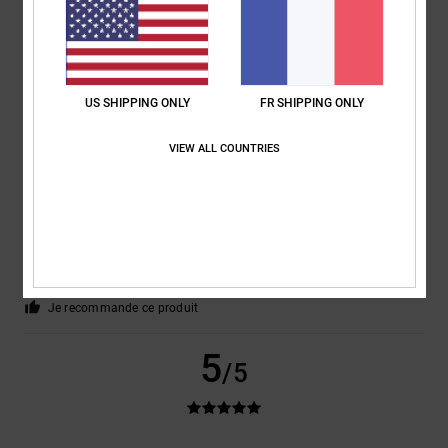
Confort
: 5
Rapport qualité / prix
: 5
Taille
: Taille parfaite
Matière
: 5
/5
/5
/5
Coloris
: 5
/5
Je recommande ce produit
5
/5
US SHIPPING ONLY
FR SHIPPING ONLY
VIEW ALL COUNTRIES
Francois
22 juin 2026
Achat vérifié
Super chaussures mais taille légèrement petit du coup je les ai renvoyé
et prendrai la taille au dessus je saurais pour la prochaine fois c’était
la première fois que je commande sur le site
Confort
: 5
Rapport qualité / prix
: 5
Taille
: Trop petit
Matière
: 5
/5
/5
/5
Coloris
: 5
/5
Je recommande ce produit
5
/5