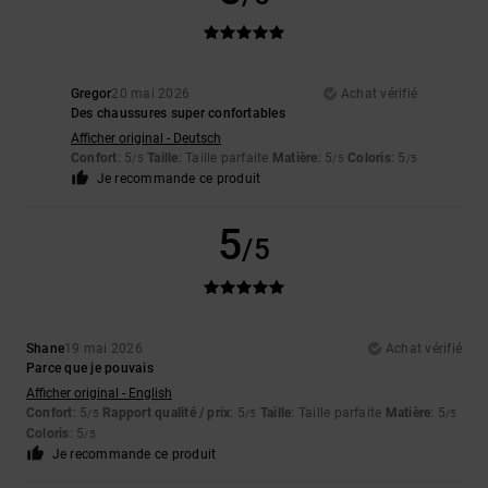
Gregor
20 mai 2026
Achat vérifié
Des chaussures super confortables
Afficher original - Deutsch
Confort
: 5
Taille
: Taille parfaite
Matière
: 5
Coloris
: 5
/5
/5
/5
Je recommande ce produit
5
/5
Shane
19 mai 2026
Achat vérifié
Parce que je pouvais
Afficher original - English
Confort
: 5
Rapport qualité / prix
: 5
Taille
: Taille parfaite
Matière
: 5
/5
/5
/5
Coloris
: 5
/5
Je recommande ce produit