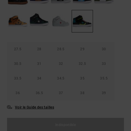
Démarrer une
Sacs &
conversation
Sacs à dos
Trouvez des
réponses
Ceintures
aux
& Portes
questions
les plus
monnaies
fréquentes et
notre
27.5
28
28.5
29
30
formulaire
de contact.
30.5
31
32
32.5
33
Consulter
la FAQ
33.5
34
34.5
35
35.5
36
36.5
37
38
39
Voir le Guide des tailles
Indisponible