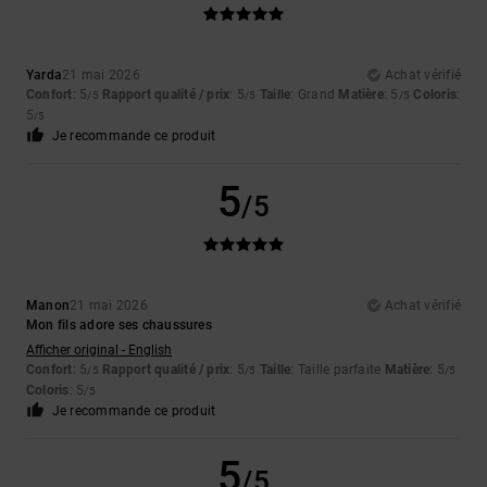
Yarda
21 mai 2026
Achat vérifié
Confort
: 5
Rapport qualité / prix
: 5
Taille
: Grand
Matière
: 5
Coloris
:
/5
/5
/5
5
/5
Je recommande ce produit
5
/5
Manon
21 mai 2026
Achat vérifié
Mon fils adore ses chaussures
Afficher original - English
Confort
: 5
Rapport qualité / prix
: 5
Taille
: Taille parfaite
Matière
: 5
/5
/5
/5
Coloris
: 5
/5
Je recommande ce produit
5
/5