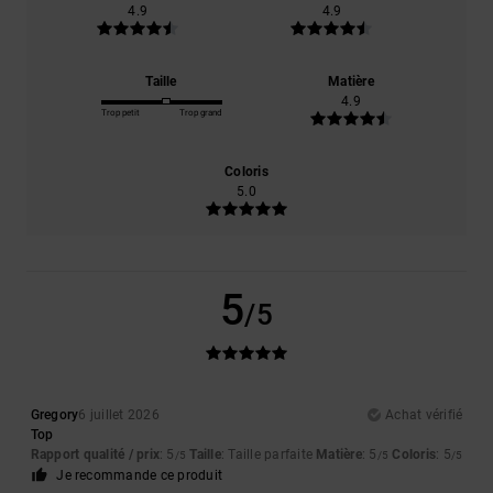
4.9
4.9
Taille
Matière
4.9
Trop petit
Trop grand
Coloris
5.0
5
/5
Gregory
6 juillet 2026
Achat vérifié
Top
Rapport qualité / prix
: 5
Taille
: Taille parfaite
Matière
: 5
Coloris
: 5
/5
/5
/5
Je recommande ce produit