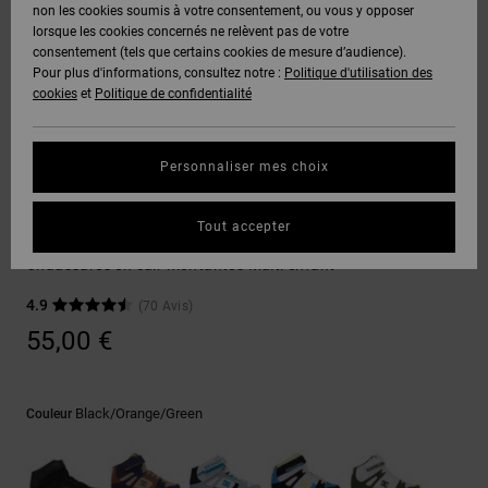
Voir Tout
non les cookies soumis à votre consentement, ou vous y opposer
Boots
Pantalons
Manteaux
Bonnets
lorsque les cookies concernés ne relèvent pas de votre
Quiksilver
Snowboard
& Shorts
consentement (tels que certains cookies de mesure d’audience).
Freedom
BONS
Onyx
Pantalons
Pour plus d'informations, consultez notre :
Politique d'utilisation des
PLANS
Sweats
Accessoires
cookies
et
Politique de confidentialité
Unisex
Voir Tout
Protection
AT-2
Shorts
des
AIDE &
T-Shirts
Voir Tout
données
Personnaliser mes choix
CONTACT
Voir Tout
Liquid
Boardshorts
Sneakers
Fuego
Chemises
Guide des
Tout accepter
MAGASINS
& Polos
Pure High-Top EV
tailles
Voir Tout
Chaussures en cuir montantes Multi enfant
CARTE
Pantalons,
4.9
(70 Avis)
Démarrez
CADEAU
Jeans &
une
55,00 €
Shorts
conversation
pour obtenir
LISTE DE
la réponse la
plus rapide à
SOUHAITS
Bonnets &
Black/orange/green
Couleur
votre
Casquettes
question.