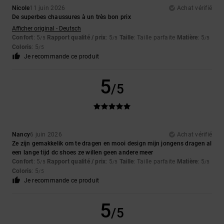
Nicole
11 juin 2026
Achat vérifié
De superbes chaussures à un très bon prix
Afficher original - Deutsch
Confort
: 5
Rapport qualité / prix
: 5
Taille
: Taille parfaite
Matière
: 5
/5
/5
/5
Coloris
: 5
/5
Je recommande ce produit
5
/5
Nancy
6 juin 2026
Achat vérifié
Ze zijn gemakkelik om te dragen en mooi design mijn jongens dragen al
een lange tijd dc shoes ze willen geen andere meer
Confort
: 5
Rapport qualité / prix
: 5
Taille
: Taille parfaite
Matière
: 5
/5
/5
/5
Coloris
: 5
/5
Je recommande ce produit
5
/5