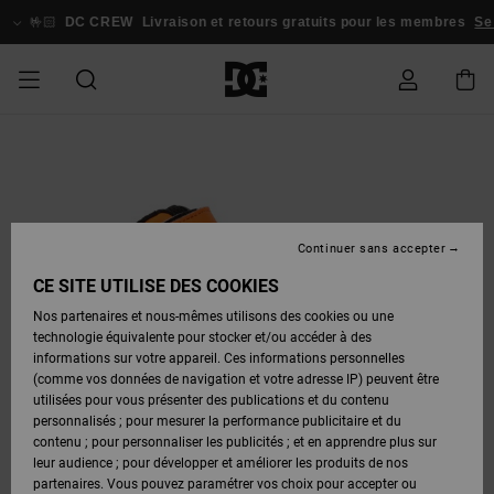
Passer
à
🤟🏻
DC CREW
Livraison et retours gratuits pour les membres
Se
l'information
sur
le
produit
HOMME
ESSENTIALS
ESSENTIALS
ESSENTIALS
SKATE
SNOW
BONS
Accéder à
Stag
Astrix
Nouveautés
Nouveautés
Casquettes
Court
Pixie
Nouveautés
Vestes de
Court
Nouveautés
Nouveautés
Casquettes
Chaussures
Team
Vestes de
Boots
Vestes de
Blog
Chaussures
Chaussures
Chaussures
ma
SHOP
SHOP
PLANS
&
Graffik
Snowboard
Graffik
&
de Skate
Snowboard
Snowboard
Snow
commande
HOMME
HOMME
Chapeaux
Chapeaux
FEMME
A
A
CHAUSSURES
Court
Ducati
Skate
Sweatshirts
DC
Sneakers
Skate
T-Shirts
Guides
Team
Vêtements
Accessoires
Vêtements
DÉCOUVRIR
DÉCOUVRIR
COMMUNAUTÉ
Graffik
Voir Tout
Command
Pantalons
Pure
Voir Tout
d'Achat
Pantalons
Vestes de
Pantalons
Continuer sans accepter
Livraison
SNOW
BONS
Bonnets
de
Bonnets
de
Snowboard
de Snow
ENFANT
VÊTEMENTS
DC
Sneakers
T-shirts
Boots
Chaussures
Sweats
Guides
Accessoires
Snow
Accessoires
SHOP
PLANS
Snowboard
Snowboard
CE SITE UTILISE DES COOKIES
CHAUSSURES
CHAUSSURES
Lynx
Command
Best
Snowboard
Stag
bébés
d'Achat
FEMME
FEMME
Retours
Nos partenaires et nous-mêmes utilisons des cookies ou une
Sacs &
Sellers
Sacs &
Pantalons
Voir Tout
technologie équivalente pour stocker et/ou accéder à des
SKATE
ACCESSOIRES
Tongs &
Chemises
Vestes &
SNOW
Snow
Sacs à Dos
Voir Tout
Sacs à dos
Boots
de
informations sur votre appareil. Ces informations personnelles
VÊTEMENTS
VÊTEMENTS
Pure
Manteca
Sandales
Unisex
Sneakers
Manteaux
SNOW
BONS
Snowboard
Snowboard
(comme vos données de navigation et votre adresse IP) peuvent être
Paiement
SHOP
PLANS
utilisées pour vous présenter des publications et du contenu
COURT
Jeans
Tongs &
Vestes &
Voir Tout
Voir Tout
ENFANT
ENFANT
personnalisés ; pour mesurer la performance publicitaire et du
GRAFFIK
ACCESSOIRES
Net
DC Star
Chaussures
Voir Tout
Voir Tout
Chemises
Sandales
Manteaux
Chaussures
Accessoires
contenu ; pour personnaliser les publicités ; et en apprendre plus sur
Carte
d'hiver
d'hiver
leur audience ; pour développer et améliorer les produits de nos
Cadeau
Vestes &
COMMUNAUTÉ
partenaires. Vous pouvez paramétrer vos choix pour accepter ou
SNOW
Voir Tout
Roammax
Manteaux
Jeans,
Vestes &
Sweats