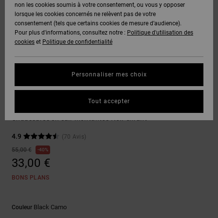
Voir Tout
non les cookies soumis à votre consentement, ou vous y opposer
Boots
Voir Tout
Pantalons
Manteaux
Bonnets
lorsque les cookies concernés ne relèvent pas de votre
Quiksilver
Snowboard
& Shorts
consentement (tels que certains cookies de mesure d’audience).
Freedom
BONS
Roammax
Pantalons
Pour plus d'informations, consultez notre :
Politique d'utilisation des
PLANS
Sweats
Accessoires
cookies
et
Politique de confidentialité
Unisex
Voir Tout
Protection
Onyx
Shorts
des
AIDE &
T-Shirts
Voir Tout
données
Personnaliser mes choix
CONTACT
Voir Tout
AT-2
Boardshorts
Sneakers
Chemises
Guide des
Tout accepter
MAGASINS
& Polos
Pure High-Top EV
tailles
Liquid
Voir Tout
Chaussures en cuir montantes Noir enfant
Fuego
CARTE
Pantalons,
4.9
(70 Avis)
Démarrez
CADEAU
Jeans &
une
55,00 €
40%
Shorts
conversation
33,00 €
pour obtenir
LISTE DE
la réponse la
BONS PLANS
plus rapide à
SOUHAITS
Bonnets &
votre
Casquettes
question.
Black Camo
Couleur