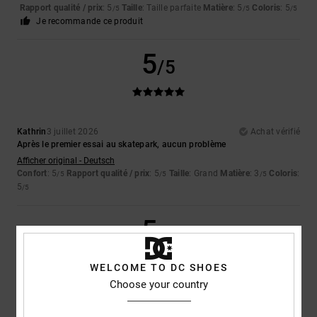
Rapport qualité / prix
: 5
Taille
: Taille parfaite
Matière
: 5
Coloris
: 5
/5
/5
/5
Je recommande ce produit
5
/5
Kathrin
3 juillet 2026
Achat vérifié
Après le premier essai au skatepark, aucun problème
Afficher original - Deutsch
Confort
: 5
Rapport qualité / prix
: 5
Taille
: Grand
Matière
: 3
Coloris
:
/5
/5
/5
5
/5
5
/5
WELCOME TO DC SHOES
Choose your country
Bev
29 juin 2026
Achat vérifié
Elles sont tellement confortables que je les porte tous les jours depuis