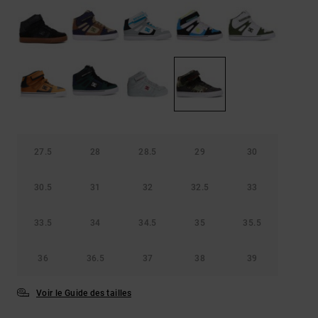
Démarrer une
Sacs &
conversation
Sacs à dos
Trouvez des
réponses
Ceintures
aux
& Portes
questions
les plus
monnaies
fréquentes et
notre
formulaire
de contact.
27.5
28
28.5
29
30
Consulter
la FAQ
30.5
31
32
32.5
33
33.5
34
34.5
35
35.5
36
36.5
37
38
39
Voir le Guide des tailles