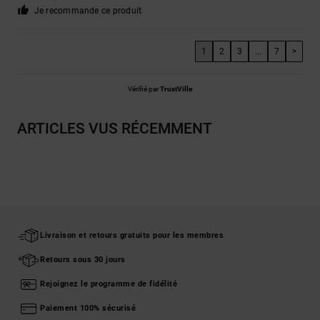
Je recommande ce produit
1
2
3
...
7
>
Vérifié par
TrustVille
ARTICLES VUS RÉCEMMENT
Livraison et retours gratuits pour les membres
Retours sous 30 jours
Rejoignez le programme de fidélité
Paiement 100% sécurisé