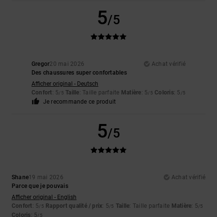
5
/5
Gregor
20 mai 2026
Achat vérifié
Des chaussures super confortables
Afficher original - Deutsch
Confort
: 5
Taille
: Taille parfaite
Matière
: 5
Coloris
: 5
/5
/5
/5
Je recommande ce produit
5
/5
Shane
19 mai 2026
Achat vérifié
Parce que je pouvais
Afficher original - English
Confort
: 5
Rapport qualité / prix
: 5
Taille
: Taille parfaite
Matière
: 5
/5
/5
/5
Coloris
: 5
/5