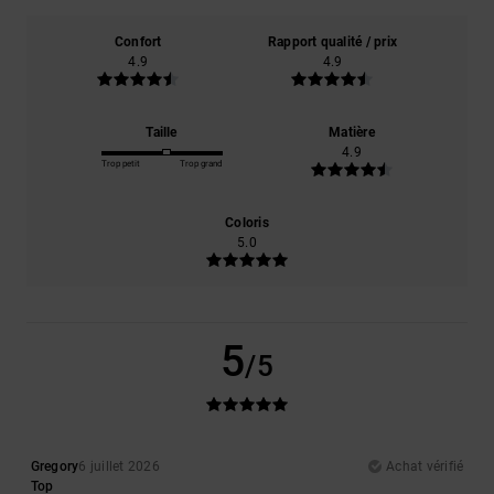
Confort
Rapport qualité / prix
4.9
4.9
Taille
Matière
4.9
Trop petit
Trop grand
Coloris
5.0
5
/5
Gregory
6 juillet 2026
Achat vérifié
Top