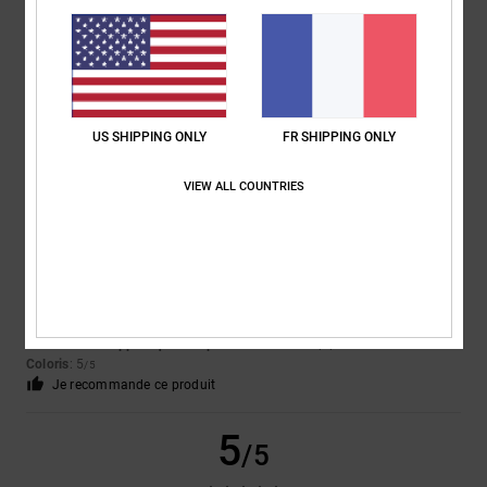
que je les ai achetées.
Afficher original - English
Confort
: 5
Rapport qualité / prix
: 5
Taille
: Taille parfaite
Matière
: 5
/5
/5
/5
Coloris
: 5
/5
Je recommande ce produit
US SHIPPING ONLY
FR SHIPPING ONLY
5
/5
VIEW ALL COUNTRIES
Francois
22 juin 2026
Achat vérifié
Super chaussures mais taille légèrement petit du coup je les ai renvoyé
et prendrai la taille au dessus je saurais pour la prochaine fois c’était
la première fois que je commande sur le site
Confort
: 5
Rapport qualité / prix
: 5
Taille
: Trop petit
Matière
: 5
/5
/5
/5
Coloris
: 5
/5
Je recommande ce produit
5
/5