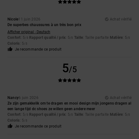
Nicole
11 juin 2026
Achat vérifié
De superbes chaussures à un très bon prix
Afficher original - Deutsch
Confort
: 5
Rapport qualité / prix
: 5
Taille
: Taille parfaite
Matière
: 5
/5
/5
/5
Coloris
: 5
/5
Je recommande ce produit
5
/5
Nancy
6 juin 2026
Achat vérifié
Ze zijn gemakkelik om te dragen en mooi design mijn jongens dragen al
een lange tijd dc shoes ze willen geen andere meer
Confort
: 5
Rapport qualité / prix
: 5
Taille
: Taille parfaite
Matière
: 5
/5
/5
/5
Coloris
: 5
/5
Je recommande ce produit