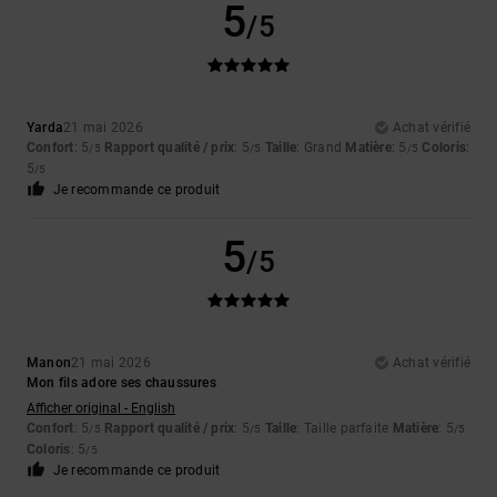
5
/5
Yarda
21 mai 2026
Achat vérifié
Confort
: 5
Rapport qualité / prix
: 5
Taille
: Grand
Matière
: 5
Coloris
:
/5
/5
/5
5
/5
Je recommande ce produit
5
/5
Manon
21 mai 2026
Achat vérifié
Mon fils adore ses chaussures
Afficher original - English
Confort
: 5
Rapport qualité / prix
: 5
Taille
: Taille parfaite
Matière
: 5
/5
/5
/5
Coloris
: 5
/5
Je recommande ce produit