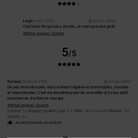
Leigh
4 avril 2026
Achat vérifié
C'est mon fils qui les a choisis, ce n'est pas mon goût
Afficher original - English
5
/5
Doriano
28 février 2026
Achat vérifié
Un peu encombrantes, mais vraiment légères et confortables, chaudes
et imperméables. C'est ma deuxième paire de ce modèle (s'il vous plaît,
proposez-en d'autres en orange).
Afficher original - English
Confort
: 5
Rapport qualité / prix
: 5
Taille
: Taille parfaite
Matière
: 5
/5
/5
/5
Coloris
: 4
/5
Je recommande ce produit