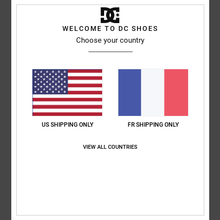
5
/5
WELCOME TO DC SHOES
Choose your country
Phillip
24 février 2026
Achat vérifié
Excellent rapport qualité-prix
Afficher original - English
Rapport qualité / prix
: 5
Taille
: Taille parfaite
Matière
: 5
Coloris
: 5
/5
/5
/5
Je recommande ce produit
5
/5
US SHIPPING ONLY
FR SHIPPING ONLY
VIEW ALL COUNTRIES
Johann
23 février 2026
Achat vérifié
Confortable et résistante
Afficher original - Deutsch
Confort
: 5
Rapport qualité / prix
: 4
Taille
: Taille parfaite
Matière
: 5
/5
/5
/5
Coloris
: 4
/5
Je recommande ce produit