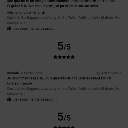
Une qualité et un design exceptionnels : mon partenaire en était ravi !
Et grâce à la livraison rapide, j'ai pu offrir le cadeau idéal.
Afficher original - English
Confort
: 5
Rapport qualité / prix
: 5
Taille
: Taille parfaite
Matière
: 5
/5
/5
/5
Coloris
: 5
/5
Je recommande ce produit
5
/5
Romain
10 février 2026
Achat vérifié
Je recommande le site , puis qualités de chaussures avant tout et
livraison rapide
Confort
: 5
Rapport qualité / prix
: 5
Taille
: Taille parfaite
Matière
: 5
/5
/5
/5
Coloris
: 5
/5
Je recommande ce produit
5
/5