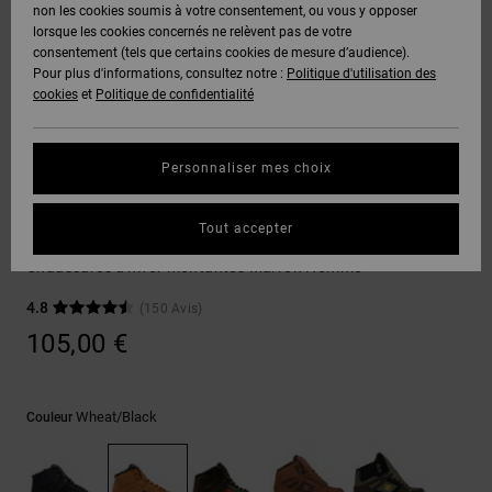
Voir Tout
non les cookies soumis à votre consentement, ou vous y opposer
Boots
Pantalons
Manteaux
Bonnets
lorsque les cookies concernés ne relèvent pas de votre
Quiksilver
Snowboard
& Shorts
consentement (tels que certains cookies de mesure d’audience).
Freedom
BONS
Onyx
Pantalons
Pour plus d'informations, consultez notre :
Politique d'utilisation des
PLANS
Sweats
Accessoires
cookies
et
Politique de confidentialité
Unisex
Voir Tout
Protection
AT-2
Shorts
des
AIDE &
T-Shirts
Voir Tout
données
Personnaliser mes choix
CONTACT
Voir Tout
Liquid
Boardshorts
Sneakers
Fuego
Chemises
Guide des
Tout accepter
MAGASINS
& Polos
Pure High-Top Wc Wnt
tailles
Voir Tout
Chaussures d'hiver montantes Marron Homme
CARTE
Pantalons,
4.8
(150 Avis)
Démarrez
CADEAU
Jeans &
une
105,00 €
Shorts
conversation
pour obtenir
LISTE DE
la réponse la
plus rapide à
SOUHAITS
Bonnets &
Wheat/black
Couleur
votre
Casquettes
question.