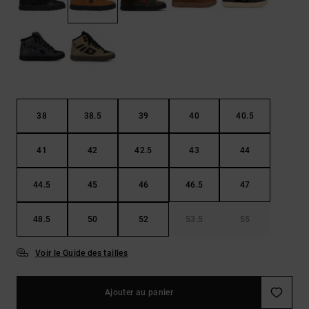
Démarrer une
Sacs &
conversation
Sacs à dos
Trouvez des
réponses
Ceintures
aux
& Portes
questions
les plus
monnaies
fréquentes et
notre
38
38.5
39
40
40.5
formulaire
de contact.
41
42
42.5
43
44
Consulter
la FAQ
44.5
45
46
46.5
47
48.5
50
52
53.5
55
Voir le Guide des tailles
Ajouter au panier