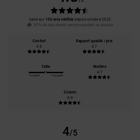
/5
basé sur
150 avis vérifiés
depuis octobre 2025
87% de nos clients recommandent ce produit
Confort
Rapport qualité / prix
4.8
4.7
Taille
Matière
4.7
Trop petit
Trop grand
Coloris
4.9
4
/5