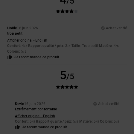
/5
Hollie
16 juin 2026
Achat vérifié
trop petit
Afficher original - English
Confort
: 4
Rapport qualité / prix
: 3
Taille
: Trop petit
Matière
: 4
/5
/5
/5
Coloris
: 5
/5
Je recommande ce produit
5
/5
Kevin
16 juin 2026
Achat vérifié
Extrêmement confortable
Afficher original - English
Confort
: 5
Rapport qualité / prix
: 5
Matière
: 5
Coloris
: 5
/5
/5
/5
/5
Je recommande ce produit