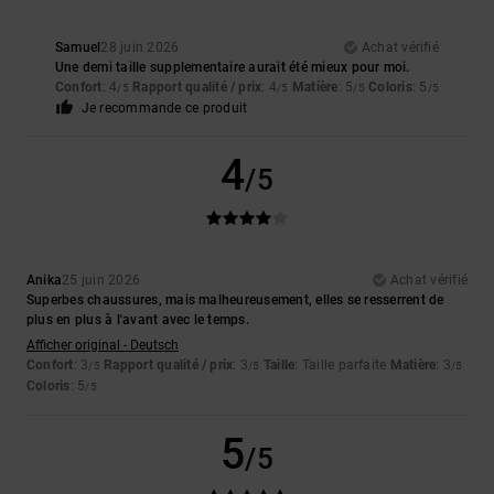
Samuel
28 juin 2026
Achat vérifié
Une demi taille supplementaire aurait été mieux pour moi.
Confort
: 4
Rapport qualité / prix
: 4
Matière
: 5
Coloris
: 5
/5
/5
/5
/5
Je recommande ce produit
4
/5
Anika
25 juin 2026
Achat vérifié
Superbes chaussures, mais malheureusement, elles se resserrent de
plus en plus à l'avant avec le temps.
Afficher original - Deutsch
Confort
: 3
Rapport qualité / prix
: 3
Taille
: Taille parfaite
Matière
: 3
/5
/5
/5
Coloris
: 5
/5
5
/5