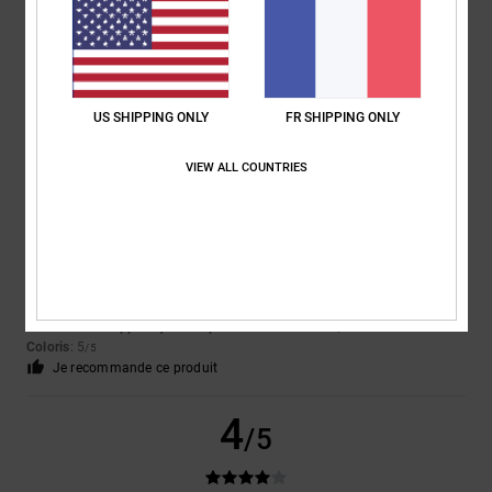
Le plastique situé à l'extérieur de la chaussure s'enfonce et provoque
une gêne lors de la marche
Afficher original - English
Confort
: 2
Rapport qualité / prix
: 2
Taille
: Taille parfaite
Matière
: 3
/5
/5
/5
Coloris
: 5
/5
US SHIPPING ONLY
FR SHIPPING ONLY
5
/5
VIEW ALL COUNTRIES
Keith
30 juin 2026
Achat vérifié
Un produit fantastique
Afficher original - English
Confort
: 5
Rapport qualité / prix
: 5
Taille
: Taille parfaite
Matière
: 5
/5
/5
/5
Coloris
: 5
/5
Je recommande ce produit
4
/5