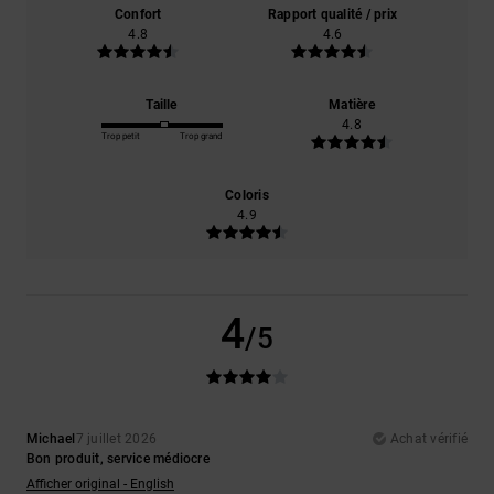
Confort
Rapport qualité / prix
4.8
4.6
Taille
Matière
4.8
Trop petit
Trop grand
Coloris
4.9
4
/5
Michael
7 juillet 2026
Achat vérifié
Bon produit, service médiocre
Afficher original - English