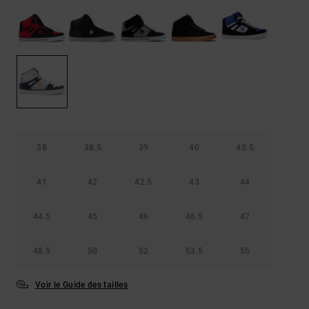
Démarrer une
Sacs &
conversation
Sacs à dos
Trouvez des
réponses
Ceintures
aux
& Portes
questions
les plus
monnaies
fréquentes et
notre
formulaire
de contact.
38
38.5
39
40
40.5
Consulter
la FAQ
41
42
42.5
43
44
44.5
45
46
46.5
47
48.5
50
52
53.5
55
Voir le Guide des tailles