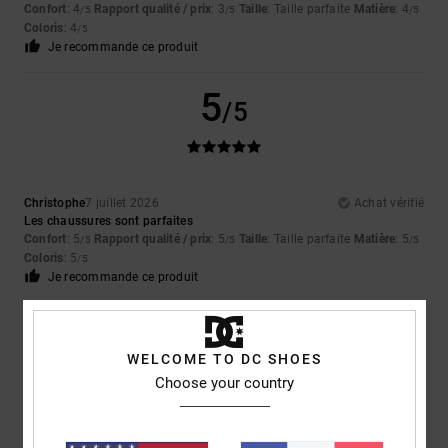
Confort
: 4
Rapport qualité / prix
: 3
Taille
: Taille parfaite
Matière
: 4
/5
/5
/5
Coloris
: 4
/5
Je recommande ce produit
5
/5
Christophe
7 juillet 2026
Achat vérifié
Les chaussures sont parfaites
Confort
: 5
Rapport qualité / prix
: 5
Taille
: Taille parfaite
Matière
: 5
/5
/5
/5
Coloris
: 5
/5
Je recommande ce produit
4
/5
WELCOME TO DC SHOES
Choose your country
Yu-Li
2 juillet 2026
Achat vérifié