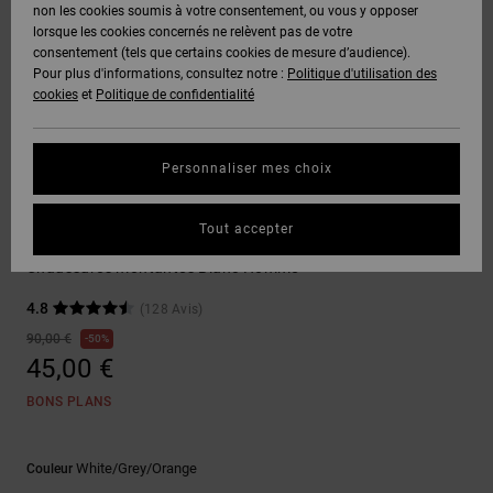
Voir Tout
non les cookies soumis à votre consentement, ou vous y opposer
Boots
Pantalons
Manteaux
Bonnets
lorsque les cookies concernés ne relèvent pas de votre
Quiksilver
Snowboard
& Shorts
consentement (tels que certains cookies de mesure d’audience).
Freedom
BONS
Onyx
Pantalons
Pour plus d'informations, consultez notre :
Politique d'utilisation des
PLANS
Sweats
Accessoires
cookies
et
Politique de confidentialité
Unisex
Voir Tout
Protection
AT-2
Shorts
des
AIDE &
T-Shirts
Voir Tout
données
Personnaliser mes choix
CONTACT
Voir Tout
Liquid
Boardshorts
Sneakers
Fuego
Chemises
Guide des
Tout accepter
MAGASINS
& Polos
Pure SE
tailles
Voir Tout
Chaussures montantes Blanc Homme
CARTE
Pantalons,
4.8
(128 Avis)
Démarrez
CADEAU
Jeans &
une
90,00 €
50%
Shorts
conversation
45,00 €
pour obtenir
LISTE DE
la réponse la
BONS PLANS
plus rapide à
SOUHAITS
Bonnets &
votre
Casquettes
question.
White/grey/orange
Couleur