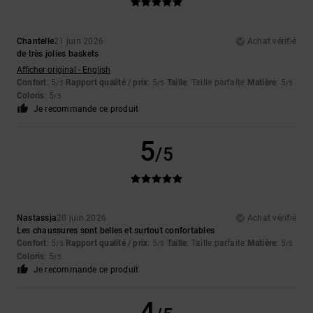
Chantelle
21 juin 2026
Achat vérifié
de très jolies baskets
Afficher original - English
Confort
: 5
Rapport qualité / prix
: 5
Taille
: Taille parfaite
Matière
: 5
/5
/5
/5
Coloris
: 5
/5
Je recommande ce produit
5
/5
Nastassja
20 juin 2026
Achat vérifié
Les chaussures sont belles et surtout confortables
Confort
: 5
Rapport qualité / prix
: 5
Taille
: Taille parfaite
Matière
: 5
/5
/5
/5
Coloris
: 5
/5
Je recommande ce produit
4