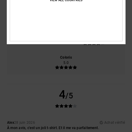
VIEW ALL COUNTRIES
Confort
Rapport qualité / prix
5.0
4.0
Taille
Matière
4.0
Trop petit
Trop grand
Coloris
5.0
4
/5
Alex
28 juin 2026
Achat vérifié
À mon avis, c'est un joli t-shirt. Et il me va parfaitement.