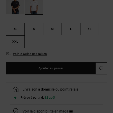
Démarrer une
Sacs &
conversation
Sacs à dos
Trouvez des
réponses
Ceintures
aux
& Portes
questions
XS
S
M
L
XL
les plus
monnaies
fréquentes et
notre
XXL
formulaire
de contact.
Voir le Guide des tailles
Consulter
la FAQ
Ajouter au panier
Livraison à domicile ou point relais
Prévue à partir du
12 août
Voir la disponibilité en magasin