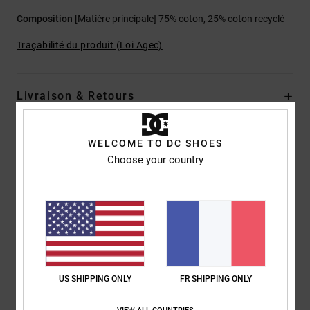
Composition
[Matière principale] 75% coton, 25% coton recyclé
Traçabilité du produit (Loi Agec)
Livraison & Retours
WELCOME TO DC SHOES
Avis clients
Choose your country
Note moyenne
4.0
/5
US SHIPPING ONLY
FR SHIPPING ONLY
basé sur
1 avis vérifiés
depuis juin 2026
0% de nos clients recommandent ce produit