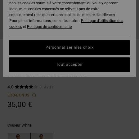
Voir Tout
non les cookies soumis à votre consentement, ou vous y opposer
Boots
Pantalons
Manteaux
Bonnets
lorsque les cookies concernés ne relèvent pas de votre
Quiksilver
Snowboard
& Shorts
consentement (tels que certains cookies de mesure d’audience).
Freedom
BONS
Onyx
Pantalons
Pour plus d'informations, consultez notre :
Politique d'utilisation des
PLANS
Sweats
Accessoires
cookies
et
Politique de confidentialité
Unisex
Voir Tout
Protection
AT-2
Shorts
des
AIDE &
T-Shirts
Voir Tout
données
Personnaliser mes choix
CONTACT
Voir Tout
Liquid
Boardshorts
T-shirts
Fuego
Chemises
Guide des
Tout accepter
MAGASINS
& Polos
Rose From Skull
tailles
Voir Tout
T-Shirt manches courtes Blanc Homme
CARTE
Pantalons,
4.0
(1 Avis)
Démarrez
CADEAU
Jeans &
une
ECO-BONUS
Shorts
conversation
35,00 €
pour obtenir
LISTE DE
la réponse la
plus rapide à
SOUHAITS
Bonnets &
votre
Casquettes
White
Couleur
question.