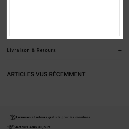
Étiquette sur l'ourlet
Composition
[Matière principale] 75% coton, 25% coton recyclé
Traçabilité du produit (Loi Agec)
Livraison & Retours
ARTICLES VUS RÉCEMMENT
Livraison et retours gratuits pour les membres
Retours sous 30 jours