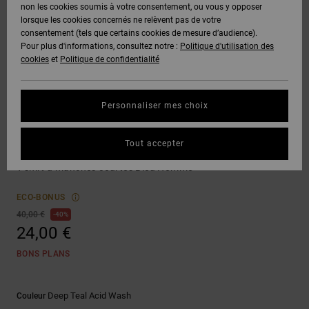
Voir Tout
non les cookies soumis à votre consentement, ou vous y opposer
Boots
Pantalons
Manteaux
Bonnets
lorsque les cookies concernés ne relèvent pas de votre
Quiksilver
Snowboard
& Shorts
consentement (tels que certains cookies de mesure d’audience).
Freedom
BONS
Onyx
Pantalons
Pour plus d'informations, consultez notre :
Politique d'utilisation des
PLANS
Sweats
Accessoires
cookies
et
Politique de confidentialité
Unisex
Voir Tout
Protection
AT-2
Shorts
des
AIDE &
T-Shirts
Voir Tout
données
Personnaliser mes choix
CONTACT
Voir Tout
Liquid
Boardshorts
T-shirts
Fuego
Chemises
Guide des
Tout accepter
MAGASINS
& Polos
Spinner
tailles
Voir Tout
T-shirt à manches courtes Bleu Homme
CARTE
Pantalons,
Démarrez
ECO-BONUS
CADEAU
Jeans &
une
40,00 €
40%
Shorts
conversation
24,00 €
pour obtenir
LISTE DE
la réponse la
BONS PLANS
plus rapide à
SOUHAITS
Bonnets &
votre
Casquettes
question.
Deep Teal Acid Wash
Couleur