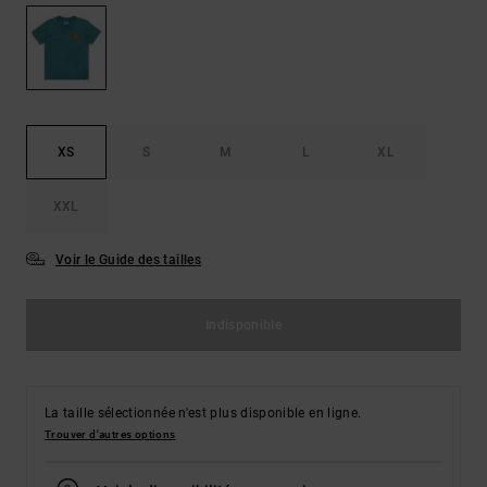
Démarrer une
Sacs &
conversation
Sacs à dos
Trouvez des
réponses
Ceintures
aux
& Portes
questions
les plus
monnaies
XS
S
M
L
XL
fréquentes et
notre
formulaire
XXL
de contact.
Consulter
Voir le Guide des tailles
la FAQ
Indisponible
La taille sélectionnée n'est plus disponible en ligne.
Trouver d'autres options