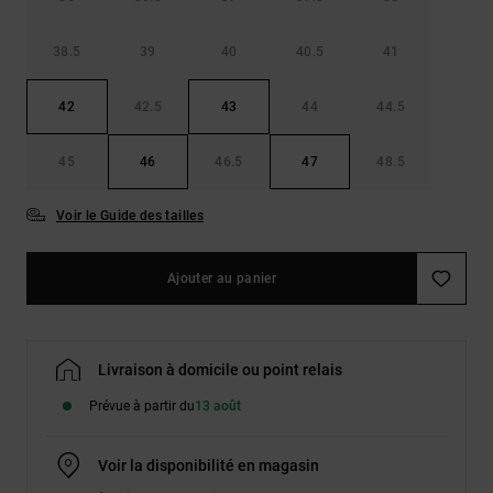
38.5
39
40
40.5
41
42
42.5
43
44
44.5
45
46
46.5
47
48.5
Voir le Guide des tailles
Ajouter au panier
Livraison à domicile ou point relais
Prévue à partir du
13 août
Voir la disponibilité en magasin