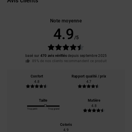
Avis clients
Note moyenne
4.9
/5
basé sur
470 avis vérifiés
depuis septembre 2025
89% de nos clients recommandent ce produit
Confort
Rapport qualité / prix
4.8
4.7
Taille
Matière
4.8
Trop petit
Trop grand
Coloris
4.9