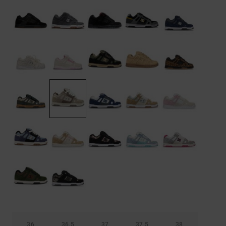
Démarrer une
Sacs &
conversation
Sacs à dos
Trouvez des
réponses
Ceintures
aux
& Portes
questions
les plus
monnaies
fréquentes et
notre
formulaire
de contact.
Consulter
la FAQ
36
36.5
37
37.5
38