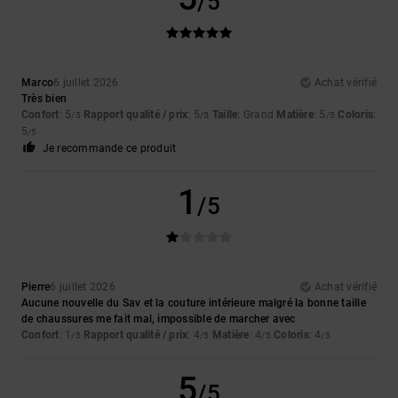
/5
Marco
6 juillet 2026
Achat vérifié
Très bien
Confort
: 5
Rapport qualité / prix
: 5
Taille
: Grand
Matière
: 5
Coloris
:
/5
/5
/5
5
/5
Je recommande ce produit
1
/5
Pierre
6 juillet 2026
Achat vérifié
Aucune nouvelle du Sav et la couture intérieure malgré la bonne taille
de chaussures me fait mal, impossible de marcher avec
Confort
: 1
Rapport qualité / prix
: 4
Matière
: 4
Coloris
: 4
/5
/5
/5
/5
5
/5