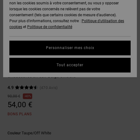
Voir Tout
non les cookies soumis à votre consentement, ou vous y opposer
Boots
Pantalons
Manteaux
Bonnets
lorsque les cookies concernés ne relèvent pas de votre
Quiksilver
Snowboard
& Shorts
consentement (tels que certains cookies de mesure d’audience).
Freedom
BONS
Onyx
Pantalons
Pour plus d'informations, consultez notre :
Politique d'utilisation des
PLANS
Sweats
Accessoires
cookies
et
Politique de confidentialité
Unisex
Voir Tout
Protection
AT-2
Shorts
des
AIDE &
T-Shirts
Voir Tout
données
Personnaliser mes choix
CONTACT
Voir Tout
Liquid
Boardshorts
Sneakers
Fuego
Chemises
Guide des
Tout accepter
MAGASINS
& Polos
Stag
tailles
Voir Tout
Chaussures en cuir Beige Unisexe
CARTE
Pantalons,
4.9
(470 Avis)
Démarrez
CADEAU
Jeans &
une
90,00 €
40%
Shorts
conversation
54,00 €
pour obtenir
LISTE DE
la réponse la
BONS PLANS
plus rapide à
SOUHAITS
Bonnets &
votre
Casquettes
question.
Taupe/off White
Couleur