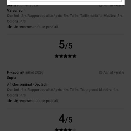
Jorris
9 juillet 2026
Achat vérifié
Valeur sur
Confort
: 5
Rapport qualité / prix
: 5
Taille
: Taille parfaite
Matière
: 5
/5
/5
/5
Coloris
: 4
/5
Je recommande ce produit
5
/5
Piyaporn
9 juillet 2026
Achat vérifié
Super
Afficher original - Deutsch
Confort
: 4
Rapport qualité / prix
: 4
Taille
: Trop grand
Matière
: 4
/5
/5
/5
Coloris
: 4
/5
Je recommande ce produit
4
/5