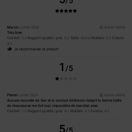
/5
Marco
6 juillet 2026
Achat vérifié
Très bien
Confort
: 5
Rapport qualité / prix
: 5
Taille
: Grand
Matière
: 5
Coloris
:
/5
/5
/5
5
/5
Je recommande ce produit
1
/5
Pierre
6 juillet 2026
Achat vérifié
Aucune nouvelle du Sav et la couture intérieure malgré la bonne taille
de chaussures me fait mal, impossible de marcher avec
Confort
: 1
Rapport qualité / prix
: 4
Matière
: 4
Coloris
: 4
/5
/5
/5
/5
5
/5