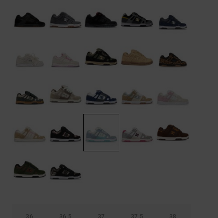
Démarrer une
Sacs &
conversation
Sacs à dos
Trouvez des
réponses
Ceintures
aux
& Portes
questions
les plus
monnaies
fréquentes et
notre
formulaire
de contact.
Consulter
la FAQ
36
36.5
37
37.5
38