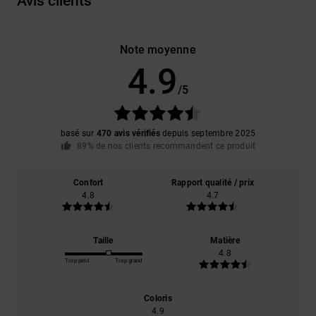
Avis clients
Note moyenne
4.9
/5
basé sur
470 avis vérifiés
depuis septembre 2025
89% de nos clients recommandent ce produit
Confort
Rapport qualité / prix
4.8
4.7
Taille
Matière
4.8
Trop petit
Trop grand
Coloris
4.9