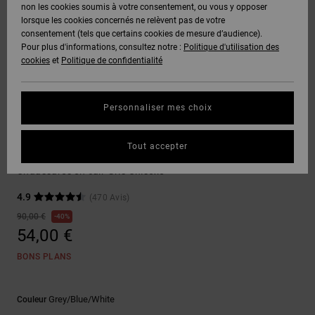
Voir Tout
non les cookies soumis à votre consentement, ou vous y opposer
Boots
Voir Tout
Pantalons
Manteaux
Bonnets
lorsque les cookies concernés ne relèvent pas de votre
Quiksilver
Snowboard
& Shorts
consentement (tels que certains cookies de mesure d’audience).
Freedom
BONS
Roammax
Pantalons
Pour plus d'informations, consultez notre :
Politique d'utilisation des
PLANS
Sweats
Accessoires
cookies
et
Politique de confidentialité
Unisex
Voir Tout
Protection
Onyx
Shorts
des
AIDE &
T-Shirts
Voir Tout
données
Personnaliser mes choix
CONTACT
Voir Tout
AT-2
Boardshorts
Sneakers
Chemises
Guide des
Tout accepter
MAGASINS
& Polos
Stag
tailles
Liquid
Voir Tout
Chaussures en cuir Gris Unisexe
Fuego
CARTE
Pantalons,
4.9
(470 Avis)
Démarrez
CADEAU
Jeans &
une
90,00 €
40%
Shorts
conversation
54,00 €
pour obtenir
LISTE DE
la réponse la
BONS PLANS
plus rapide à
SOUHAITS
Bonnets &
votre
Casquettes
question.
Grey/blue/white
Couleur