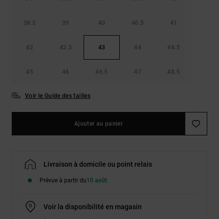
38.5
39
40
40.5
41
42
42.5
43
44
44.5
45
46
46.5
47
48.5
Voir le Guide des tailles
Ajouter au panier
Livraison à domicile ou point relais
Prévue à partir du
10 août
Voir la disponibilité en magasin