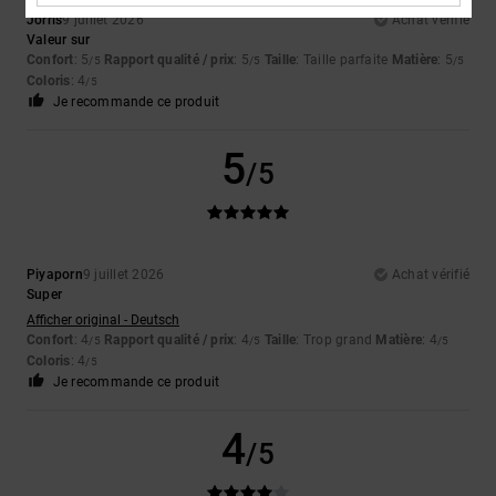
Jorris
9 juillet 2026
Achat vérifié
Valeur sur
Confort
: 5
Rapport qualité / prix
: 5
Taille
: Taille parfaite
Matière
: 5
/5
/5
/5
Coloris
: 4
/5
Je recommande ce produit
5
/5
Piyaporn
9 juillet 2026
Achat vérifié
Super
Afficher original - Deutsch
Confort
: 4
Rapport qualité / prix
: 4
Taille
: Trop grand
Matière
: 4
/5
/5
/5
Coloris
: 4
/5
Je recommande ce produit
4
/5