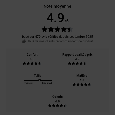
Note moyenne
4.9
/5
basé sur
470 avis vérifiés
depuis septembre 2025
89% de nos clients recommandent ce produit
Confort
Rapport qualité / prix
4.8
4.7
Taille
Matière
4.8
Trop petit
Trop grand
Coloris
4.9