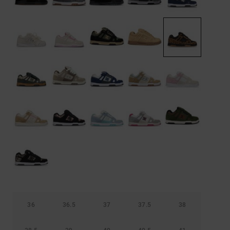
Démarrer une
Sacs &
conversation
Sacs à dos
Trouvez des
réponses
Ceintures
aux
& Portes
questions
les plus
monnaies
fréquentes et
notre
formulaire
de contact.
Consulter
la FAQ
36
36.5
37
37.5
38