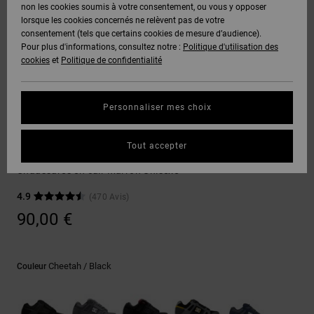
Voir Tout
non les cookies soumis à votre consentement, ou vous y opposer
Boots
Pantalons
Manteaux
Bonnets
lorsque les cookies concernés ne relèvent pas de votre
Quiksilver
Snowboard
& Shorts
consentement (tels que certains cookies de mesure d’audience).
Freedom
BONS
Onyx
Pantalons
Pour plus d'informations, consultez notre :
Politique d'utilisation des
PLANS
Sweats
Accessoires
cookies
et
Politique de confidentialité
Unisex
Voir Tout
Protection
AT-2
Shorts
des
AIDE &
T-Shirts
Voir Tout
données
Personnaliser mes choix
CONTACT
Voir Tout
Liquid
Boardshorts
Sneakers
Fuego
Chemises
Guide des
Tout accepter
MAGASINS
& Polos
Stag
tailles
Voir Tout
Chaussures en cuir Marron Unisexe
CARTE
Pantalons,
4.9
(470 Avis)
Démarrez
CADEAU
Jeans &
une
90,00 €
Shorts
conversation
pour obtenir
LISTE DE
la réponse la
plus rapide à
SOUHAITS
Bonnets &
Cheetah / Black
Couleur
votre
Casquettes
question.