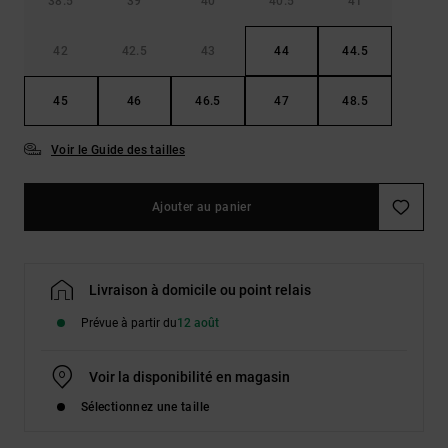
38.5
39
40
40.5
41
42
42.5
43
44
44.5
45
46
46.5
47
48.5
Voir le Guide des tailles
Ajouter au panier
Livraison à domicile ou point relais
Prévue à partir du
12 août
Voir la disponibilité en magasin
Sélectionnez une taille