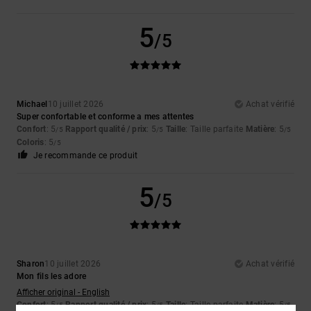
5
/5
Michael
10 juillet 2026
Achat vérifié
Super confortable et conforme a mes attentes
Confort
: 5
Rapport qualité / prix
: 5
Taille
: Taille parfaite
Matière
: 5
/5
/5
/5
Coloris
: 5
/5
Je recommande ce produit
5
/5
Sharon
10 juillet 2026
Achat vérifié
Mon fils les adore
Afficher original - English
Confort
: 5
Rapport qualité / prix
: 5
Taille
: Taille parfaite
Matière
: 5
/5
/5
/5