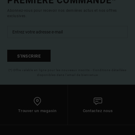
PREMIÈRE COMMANDE*
Abonnez-vous pour recevoir nos dernières actus et nos offres
exclusives.
S'INSCRIRE
(*) Offre valable en ligne pour les nouveaux inscrits - Conditions détaillées
disponibles dans l'email de bienvenue
Trouver un magasin
Contactez nous