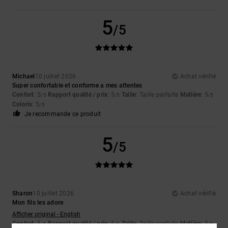
5
/5
Michael
10 juillet 2026
Achat vérifié
Super confortable et conforme a mes attentes
Confort
: 5
Rapport qualité / prix
: 5
Taille
: Taille parfaite
Matière
: 5
/5
/5
/5
Coloris
: 5
/5
Je recommande ce produit
5
/5
Sharon
10 juillet 2026
Achat vérifié
Mon fils les adore
Afficher original - English
Confort
: 5
Rapport qualité / prix
: 5
Taille
: Taille parfaite
Matière
: 5
/5
/5
/5