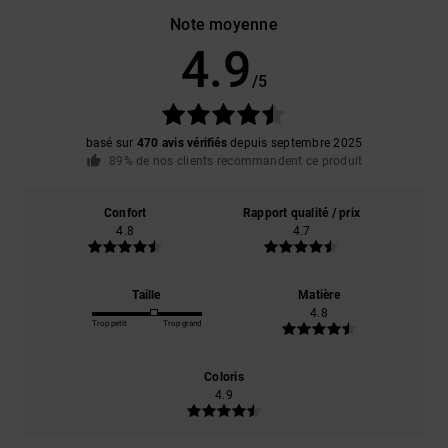
Note moyenne
4.9
/5
basé sur
470 avis vérifiés
depuis septembre 2025
89% de nos clients recommandent ce produit
Confort
Rapport qualité / prix
4.8
4.7
Taille
Matière
4.8
Trop petit
Trop grand
Coloris
4.9