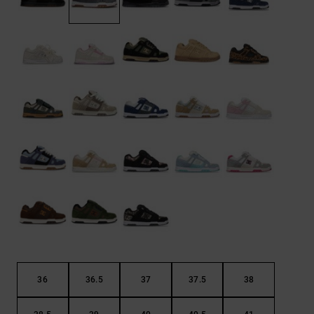
Démarrer une
Sacs &
conversation
Sacs à dos
Trouvez des
réponses
Ceintures
aux
& Portes
questions
les plus
monnaies
fréquentes et
notre
formulaire
de contact.
Consulter
la FAQ
36
36.5
37
37.5
38