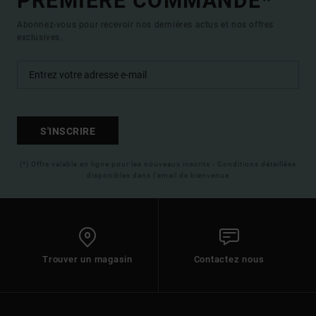
PREMIÈRE COMMANDE*
Abonnez-vous pour recevoir nos dernières actus et nos offres
exclusives.
S'INSCRIRE
(*) Offre valable en ligne pour les nouveaux inscrits - Conditions détaillées
disponibles dans l'email de bienvenue
Trouver un magasin
Contactez nous