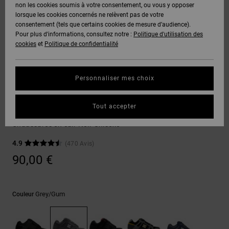
Voir Tout
non les cookies soumis à votre consentement, ou vous y opposer
Boots
Pantalons
Manteaux
Bonnets
lorsque les cookies concernés ne relèvent pas de votre
Quiksilver
Snowboard
& Shorts
consentement (tels que certains cookies de mesure d’audience).
Freedom
BONS
Onyx
Pantalons
Pour plus d'informations, consultez notre :
Politique d'utilisation des
PLANS
Sweats
Accessoires
cookies
et
Politique de confidentialité
Unisex
Voir Tout
Protection
AT-2
Shorts
des
AIDE &
T-Shirts
Voir Tout
données
Personnaliser mes choix
CONTACT
Voir Tout
Liquid
Boardshorts
Sneakers
Fuego
Chemises
Guide des
Tout accepter
MAGASINS
& Polos
Stag
tailles
Voir Tout
Chaussures en cuir Noir Unisexe
CARTE
Pantalons,
4.9
(470 Avis)
Démarrez
CADEAU
Jeans &
une
90,00 €
Shorts
conversation
pour obtenir
LISTE DE
la réponse la
plus rapide à
SOUHAITS
Bonnets &
Grey/gum
Couleur
votre
Casquettes
question.