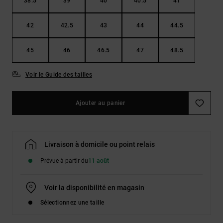
38.5
39
40
40.5
41
42
42.5
43
44
44.5
45
46
46.5
47
48.5
Voir le Guide des tailles
Ajouter au panier
Livraison à domicile ou point relais
Prévue à partir du
11 août
Voir la disponibilité en magasin
Sélectionnez une taille