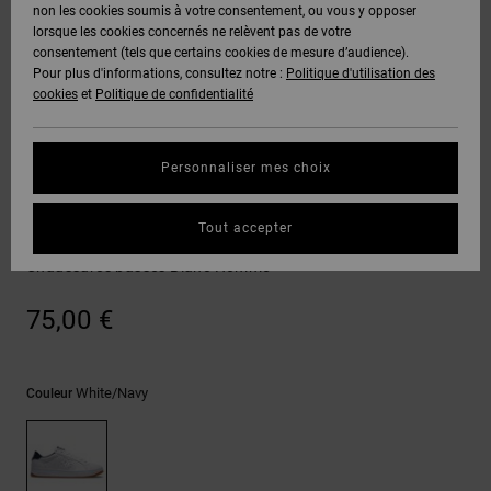
Voir Tout
non les cookies soumis à votre consentement, ou vous y opposer
Boots
Pantalons
Manteaux
Bonnets
lorsque les cookies concernés ne relèvent pas de votre
Quiksilver
Snowboard
& Shorts
consentement (tels que certains cookies de mesure d’audience).
Freedom
BONS
Onyx
Pantalons
Pour plus d'informations, consultez notre :
Politique d'utilisation des
PLANS
Sweats
Accessoires
cookies
et
Politique de confidentialité
Unisex
Voir Tout
Protection
AT-2
Shorts
des
AIDE &
T-Shirts
Voir Tout
données
Personnaliser mes choix
CONTACT
Voir Tout
Liquid
Boardshorts
Sneakers
Fuego
Chemises
Guide des
Tout accepter
MAGASINS
& Polos
Striker
tailles
Voir Tout
Chaussures basses Blanc Homme
CARTE
Pantalons,
Démarrez
75,00 €
CADEAU
Jeans &
une
Shorts
conversation
pour obtenir
LISTE DE
la réponse la
White/navy
Couleur
plus rapide à
SOUHAITS
Bonnets &
votre
Casquettes
question.