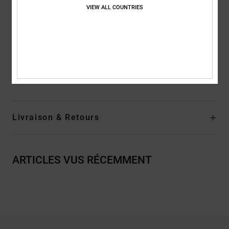
VIEW ALL COUNTRIES
pour un maximum de grip
Logo en relief de qualité supérieure
Composition
Empeigne : cuir (vache), Doublure : textile, Semelle
extérieure : caoutchouc
Traçabilité du produit (Loi Agec)
Livraison & Retours
ARTICLES VUS RÉCEMMENT