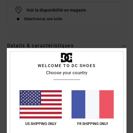
Voir la disponibilité en magasin
Sélectionnez une taille
Details & caractéristiques
Chaussures basses Blanc Homme
WELCOME TO DC SHOES
Style
ADYS100624
Code couleur
wny
Choose your country
Caractéristiques
Empeigne en cuir, nubuck ou suède [en fonction du coloris]
Languette et col matelassés pour plus de confort et de
maintien
Structure Cupsole
US SHIPPING ONLY
FR SHIPPING ONLY
Semelle intérieure IMPACT-ALG pour un meilleur amorti
Semelle extérieure avec motif Pill Pattern de DC et chevrons