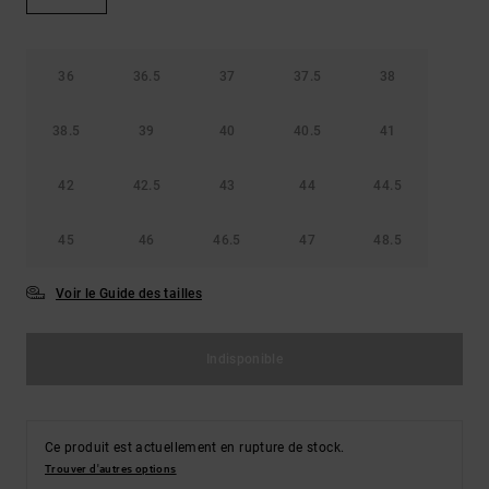
Démarrer une
Sacs &
conversation
Sacs à dos
Trouvez des
réponses
36
36.5
37
37.5
38
Ceintures
aux
& Portes
questions
38.5
39
40
40.5
41
les plus
monnaies
fréquentes et
notre
42
42.5
43
44
44.5
formulaire
de contact.
45
46
46.5
47
48.5
Consulter
la FAQ
Voir le Guide des tailles
Indisponible
Ce produit est actuellement en rupture de stock.
Trouver d'autres options