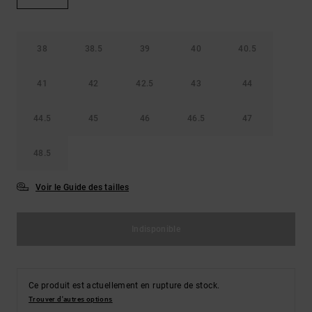
Démarrer une
Sacs &
conversation
Sacs à dos
Trouvez des
réponses
38
38.5
39
40
40.5
Ceintures
aux
& Portes
questions
41
42
42.5
43
44
les plus
monnaies
fréquentes et
notre
44.5
45
46
46.5
47
formulaire
de contact.
48.5
Consulter
la FAQ
Voir le Guide des tailles
Indisponible
Ce produit est actuellement en rupture de stock.
Trouver d'autres options