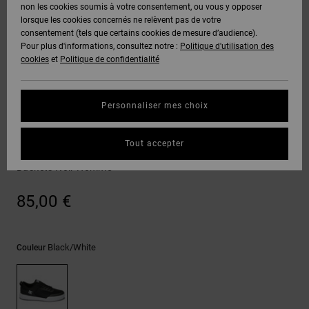
Voir Tout
non les cookies soumis à votre consentement, ou vous y opposer
Boots
Pantalons
Manteaux
Bonnets
lorsque les cookies concernés ne relèvent pas de votre
Quiksilver
Snowboard
& Shorts
consentement (tels que certains cookies de mesure d’audience).
Freedom
BONS
Onyx
Pantalons
Pour plus d'informations, consultez notre :
Politique d'utilisation des
PLANS
Sweats
Accessoires
cookies
et
Politique de confidentialité
Unisex
Voir Tout
Protection
AT-2
Shorts
des
AIDE &
T-Shirts
Voir Tout
données
Personnaliser mes choix
CONTACT
Voir Tout
Liquid
Boardshorts
Sneakers
Fuego
Chemises
Guide des
Tout accepter
MAGASINS
& Polos
Transit
tailles
Voir Tout
Baskets Noir Homme
CARTE
Pantalons,
Démarrez
85,00 €
CADEAU
Jeans &
une
Shorts
conversation
pour obtenir
LISTE DE
la réponse la
Black/white
Couleur
plus rapide à
SOUHAITS
Bonnets &
votre
Casquettes
question.