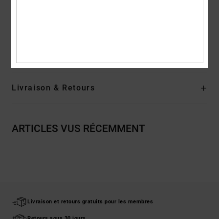
Composition
Empeigne : cuir (vache) / Doublure : textile / Semelle
extérieure : EVA
Traçabilité du produit (Loi Agec)
Livraison & Retours
ARTICLES VUS RÉCEMMENT
Livraison et retours gratuits pour les membres
Retours sous 30 jours