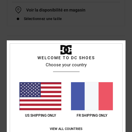
Voir la disponibilité en magasin
Sélectionnez une taille
Details & caractéristiques
WELCOME TO DC SHOES
Baskets Noir Homme
Choose your country
Style
ADYS700227
Code couleur
bkw
Caractéristiques
Empeigne :
empeigne en nubuck et mesh
Semelle intermédiaire Unilite pour le confort et le maintien en
toute légèreté
US SHIPPING ONLY
FR SHIPPING ONLY
Semelle intérieure IMPACT-ALG pour un meilleur amorti
Semelle extérieure en caoutchouc à picots pour une
VIEW ALL COUNTRIES
adhérence accrue