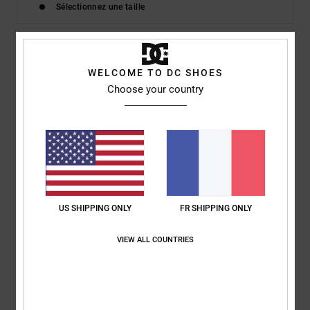
Sélectionnez une taille
Description
WELCOME TO DC SHOES
Choose your country
Notre collection de boots de snow est taillée pour la performance
avec le système de réglage BOA®, les chaussants Response I, II
ou III et les semelles intérieures Impact-ALG sur l'ensemble de la
gamme. Toutes nos boots sont conçues pour offrir un confort
supérieur immédiat et permettre de descendre les pistes
directement sans temps de rodage. Des essentiels de qualité aux
modèles les plus avancés dotés d'innovations spécialisées, nous
US SHIPPING ONLY
FR SHIPPING ONLY
offrons une précision technique adaptée à tous les terrains.
VIEW ALL COUNTRIES
Details & caractéristiques
Livraison & Retours