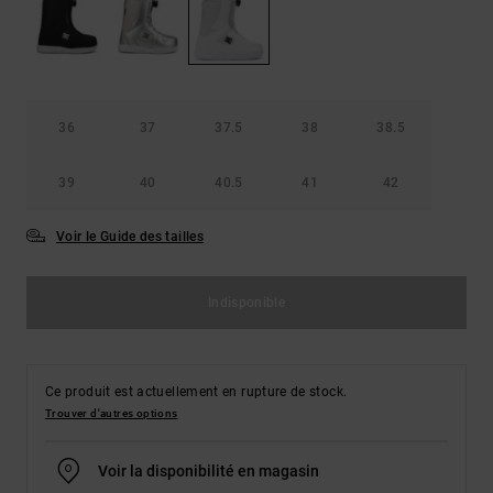
Démarrer une
Sacs &
conversation
Sacs à dos
Trouvez des
réponses
Ceintures
aux
& Portes
questions
36
37
37.5
38
38.5
les plus
monnaies
fréquentes et
notre
39
40
40.5
41
42
formulaire
de contact.
Voir le Guide des tailles
Consulter
la FAQ
Indisponible
Ce produit est actuellement en rupture de stock.
Trouver d'autres options
Voir la disponibilité en magasin