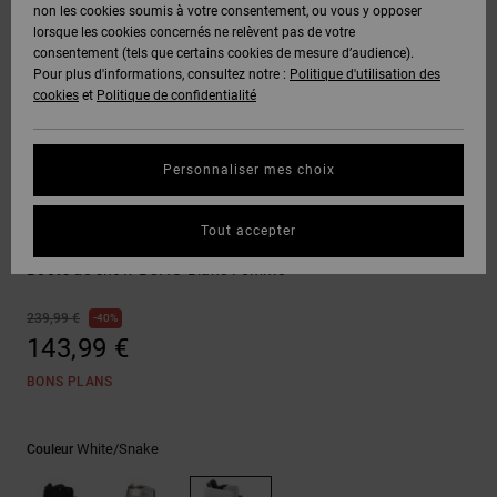
Voir Tout
non les cookies soumis à votre consentement, ou vous y opposer
Boots
Pantalons
Manteaux
Bonnets
lorsque les cookies concernés ne relèvent pas de votre
Quiksilver
Snowboard
& Shorts
consentement (tels que certains cookies de mesure d’audience).
Freedom
BONS
Onyx
Pantalons
Pour plus d'informations, consultez notre :
Politique d'utilisation des
PLANS
Sweats
Accessoires
cookies
et
Politique de confidentialité
Unisex
Voir Tout
Protection
AT-2
Shorts
des
AIDE &
T-Shirts
Voir Tout
données
Personnaliser mes choix
CONTACT
Voir Tout
Liquid
Boardshorts
Boa
Fuego
Chemises
Guide des
Tout accepter
MAGASINS
& Polos
W'S Phase
tailles
Voir Tout
Boots de snow BOA® Blanc Femme
CARTE
Pantalons,
Démarrez
239,99 €
40%
CADEAU
Jeans &
une
143,99 €
Shorts
conversation
pour obtenir
BONS PLANS
LISTE DE
la réponse la
plus rapide à
SOUHAITS
Bonnets &
votre
Casquettes
White/snake
Couleur
question.