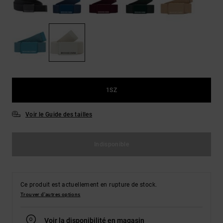
Démarrer une
Sacs &
conversation
Sacs à dos
Trouvez des
réponses
Ceintures
aux
& Portes
questions
les plus
monnaies
fréquentes et
notre
formulaire
1SZ
de contact.
Voir le Guide des tailles
Consulter
la FAQ
Indisponible
Ce produit est actuellement en rupture de stock.
Trouver d'autres options
Voir la disponibilité en magasin