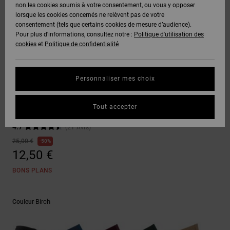
Voir Tout
non les cookies soumis à votre consentement, ou vous y opposer
Boots
Voir Tout
Pantalons
Manteaux
Bonnets
lorsque les cookies concernés ne relèvent pas de votre
Quiksilver
Snowboard
& Shorts
consentement (tels que certains cookies de mesure d’audience).
Freedom
BONS
Roammax
Pantalons
Pour plus d'informations, consultez notre :
Politique d'utilisation des
PLANS
Sweats
Accessoires
cookies
et
Politique de confidentialité
Unisex
Voir Tout
Protection
Onyx
Shorts
des
AIDE &
T-Shirts
Voir Tout
données
Personnaliser mes choix
Ceintures
CONTACT
Voir Tout
AT-2
Boardshorts
Web
Chemises
Guide des
Tout accepter
Ceinture Blanc Homme
MAGASINS
& Polos
tailles
Liquid
Voir Tout
4.7
(21 Avis)
Fuego
CARTE
Pantalons,
25,00 €
50%
Démarrez
CADEAU
Jeans &
12,50 €
une
Shorts
conversation
BONS PLANS
pour obtenir
LISTE DE
la réponse la
plus rapide à
SOUHAITS
Bonnets &
votre
Birch
Couleur
Casquettes
question.