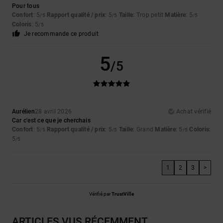
Pour tous
Confort
: 5
Rapport qualité / prix
: 5
Taille
: Trop petit
Matière
: 5
/5
/5
/5
Coloris
: 5
/5
Je recommande ce produit
5
/5
Aurélien
28 avril 2026
Achat vérifié
Car c'est ce que je cherchais
Confort
: 5
Rapport qualité / prix
: 5
Taille
: Grand
Matière
: 5
Coloris
:
/5
/5
/5
5
/5
1
2
3
>
Vérifié par
TrustVille
ARTICLES VUS RÉCEMMENT