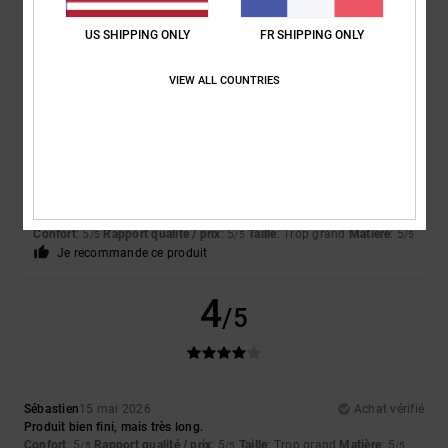
Confort
: 5
Rapport qualité / prix
: 5
Taille
: Taille parfaite
Matière
: 5
/5
/5
/5
Coloris
: 5
/5
US SHIPPING ONLY
FR SHIPPING ONLY
Je recommande ce produit
VIEW ALL COUNTRIES
4
/5
ATHERAC LOCATION
16 mai 2026
Achat vérifié
Un peu grande
Confort
: 5
Rapport qualité / prix
: 5
Taille
: Trop grand
Matière
: 5
/5
/5
/5
Je recommande ce produit
4
/5
Sébastien
15 mai 2026
Achat vérifié
Produit bien fini, mais très long.
Confort
: 5
Rapport qualité / prix
: 5
Taille
: Trop grand
Matière
: 5
/5
/5
/5