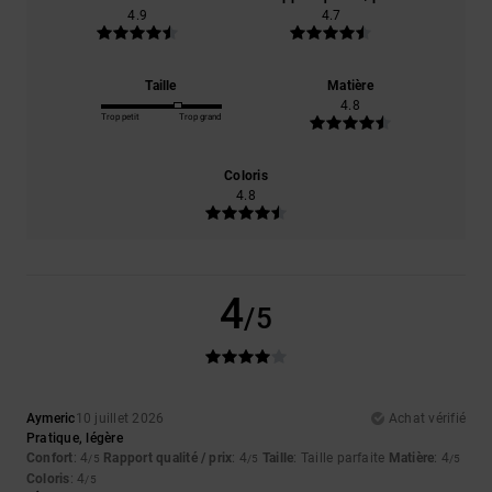
4.9
4.7
Taille
Matière
4.8
Trop petit
Trop grand
Coloris
4.8
4
/5
Aymeric
10 juillet 2026
Achat vérifié
Pratique, légère
Confort
: 4
Rapport qualité / prix
: 4
Taille
: Taille parfaite
Matière
: 4
/5
/5
/5
Coloris
: 4
/5