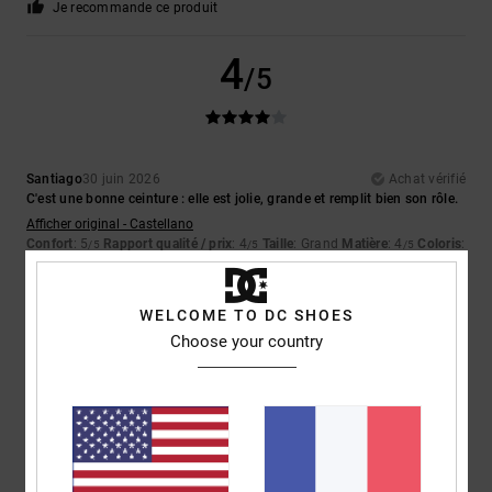
Je recommande ce produit
4
/5
Santiago
30 juin 2026
Achat vérifié
C'est une bonne ceinture : elle est jolie, grande et remplit bien son rôle.
Afficher original - Castellano
Confort
: 5
Rapport qualité / prix
: 4
Taille
: Grand
Matière
: 4
Coloris
:
/5
/5
/5
3
/5
Je recommande ce produit
WELCOME TO DC SHOES
5
Choose your country
/5
Hervé
1 juin 2026
Achat vérifié
Top pour ajustement