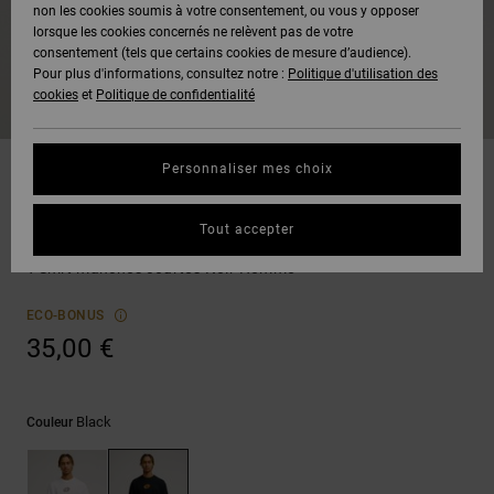
Voir Tout
non les cookies soumis à votre consentement, ou vous y opposer
Boots
Pantalons
Manteaux
Bonnets
lorsque les cookies concernés ne relèvent pas de votre
Quiksilver
Snowboard
& Shorts
consentement (tels que certains cookies de mesure d’audience).
Freedom
BONS
Onyx
Pantalons
Pour plus d'informations, consultez notre :
Politique d'utilisation des
PLANS
Sweats
Accessoires
cookies
et
Politique de confidentialité
Unisex
Voir Tout
Protection
AT-2
Shorts
des
AIDE &
T-Shirts
Voir Tout
données
Personnaliser mes choix
CONTACT
Voir Tout
Liquid
Boardshorts
T-shirts
Fuego
Chemises
Guide des
Tout accepter
MAGASINS
& Polos
DC Accumulation
tailles
Voir Tout
T-Shirt manches courtes Noir Homme
CARTE
Pantalons,
Démarrez
ECO-BONUS
CADEAU
Jeans &
une
35,00 €
Shorts
conversation
pour obtenir
LISTE DE
la réponse la
plus rapide à
SOUHAITS
Bonnets &
Black
Couleur
votre
Casquettes
question.