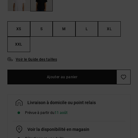
Démarrer une
Sacs &
conversation
Sacs à dos
Trouvez des
réponses
Ceintures
aux
XS
S
M
L
XL
& Portes
questions
les plus
monnaies
fréquentes et
XXL
notre
formulaire
Voir le Guide des tailles
de contact.
Consulter
la FAQ
Ajouter au panier
Livraison à domicile ou point relais
Prévue à partir du
11 août
Voir la disponibilité en magasin