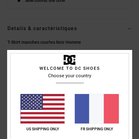
Sélectionnez une taille
Details & caractéristiques
T-Shirt manches courtes Noir Homme
Style
EDYZT04477
Code couleur
kvj0
Caractéristiques
WELCOME TO DC SHOES
Choose your country
Matière :
jersey 75 % coton, 25 % coton recyclé [200 g/m²]
Coupe :
couple Standard fit classique
Col rond
Imprimés plastisol centrés sur la poitrine et au dos
Étiquette imprimée par sérigraphie au centre du col dos
Étiquette pince verticale à l’ourlet
US SHIPPING ONLY
FR SHIPPING ONLY
Composition
[Matière principale] 75% coton, 25% coton recyclé