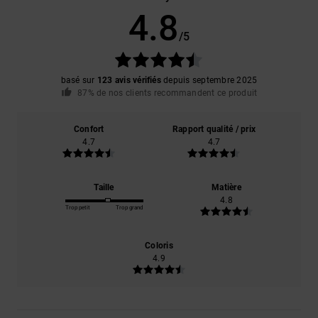
4.8
/5
basé sur
123 avis vérifiés
depuis septembre 2025
87% de nos clients recommandent ce produit
Confort
Rapport qualité / prix
4.7
4.7
Taille
Matière
4.8
Trop petit
Trop grand
Coloris
4.9