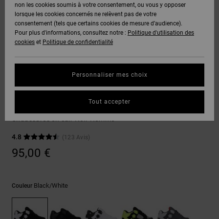
Voir Tout
non les cookies soumis à votre consentement, ou vous y opposer
Boots
Pantalons
Manteaux
Bonnets
lorsque les cookies concernés ne relèvent pas de votre
Quiksilver
Snowboard
& Shorts
consentement (tels que certains cookies de mesure d’audience).
Freedom
BONS
Onyx
Pantalons
Pour plus d'informations, consultez notre :
Politique d'utilisation des
PLANS
Sweats
Accessoires
cookies
et
Politique de confidentialité
Unisex
Voir Tout
Protection
AT-2
Shorts
des
AIDE &
T-Shirts
Voir Tout
données
Personnaliser mes choix
CONTACT
Voir Tout
Liquid
Boardshorts
Sneakers
Fuego
Chemises
Guide des
Tout accepter
MAGASINS
& Polos
DC Command
tailles
Voir Tout
Chaussures en cuir Noir Homme
CARTE
Pantalons,
4.8
(123 Avis)
Démarrez
CADEAU
Jeans &
une
95,00 €
Shorts
conversation
pour obtenir
LISTE DE
la réponse la
plus rapide à
SOUHAITS
Bonnets &
Black/white
Couleur
votre
Casquettes
question.