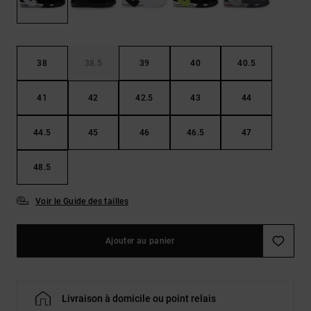
Démarrer une
Sacs &
conversation
Sacs à dos
Trouvez des
réponses
Ceintures
aux
38
38.5
39
40
40.5
& Portes
questions
les plus
monnaies
41
42
42.5
43
44
fréquentes et
notre
formulaire
44.5
45
46
46.5
47
de contact.
Consulter
48.5
la FAQ
Voir le Guide des tailles
Ajouter au panier
Livraison à domicile ou point relais