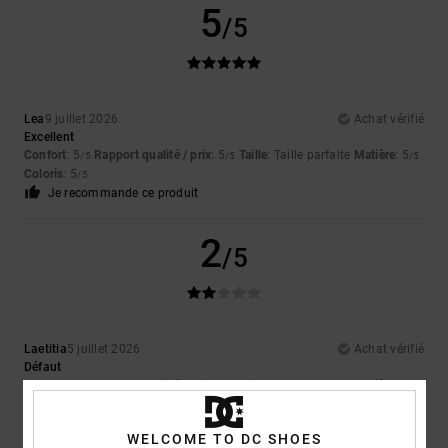
5
/5
Lea
9 juillet 2026
Achat vérifié
Excellent
Confort
: 5
Rapport qualité / prix
: 5
Taille
: Taille parfaite
Matière
: 5
/5
/5
/5
Coloris
: 5
/5
Je recommande ce produit
2
/5
Laetitia
5 juillet 2026
Achat vérifié
Défaut
Confort
: 1
Rapport qualité / prix
: 2
Taille
: Taille parfaite
Matière
: 5
/5
/5
/5
Coloris
: 5
/5
WELCOME TO DC SHOES