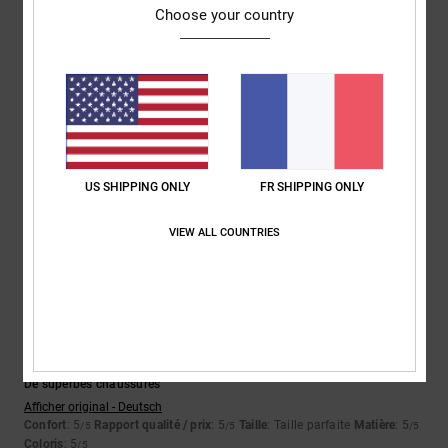
5
Choose your country
/5
Marc
2 juillet 2026
Achat vérifié
Une nouvelle version, toujours avec la même qualité
Afficher original - Deutsch
Confort
: 5
Rapport qualité / prix
: 5
Taille
: Taille parfaite
Matière
: 5
/5
/5
/5
US SHIPPING ONLY
FR SHIPPING ONLY
Coloris
: 5
/5
Je recommande ce produit
VIEW ALL COUNTRIES
5
/5
Nicole
29 juin 2026
Achat vérifié
De superbes chaussures
Afficher original - Deutsch
Confort
: 5
Rapport qualité / prix
: 5
Taille
: Taille parfaite
Matière
: 5
/5
/5
/5
Coloris
: 5
/5