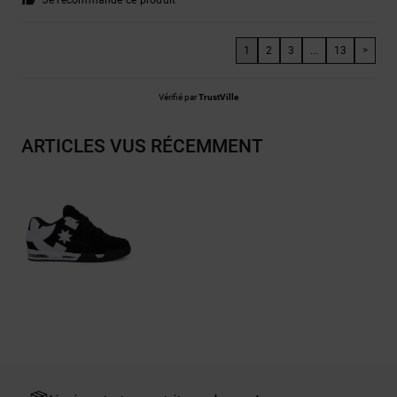
Je recommande ce produit
1
2
3
...
13
>
Vérifié par
TrustVille
ARTICLES VUS RÉCEMMENT