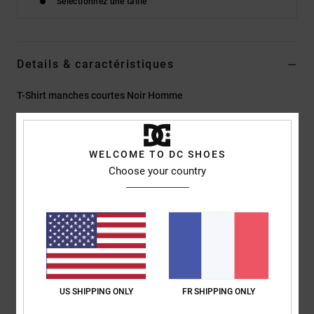
Sélectionnez une taille
Details & caractéristiques
T-Shirt manches courtes Noir Homme
Style
EDYZT04481
Code couleur
kvj0
Caractéristiques
WELCOME TO DC SHOES
Choose your country
Matière :
jersey 75 % coton, 25 % coton recyclé [200 g/m²]
Coupe :
couple Standard fit classique
Col rond
Impressions numériques sur la poitrine gauche et le dos
Étiquette imprimée par sérigraphie au centre du col dos
Étiquette pince verticale à l’ourlet
US SHIPPING ONLY
FR SHIPPING ONLY
Composition
[Matière principale] 75% coton, 25% coton recyclé