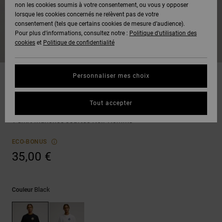
Voir Tout
non les cookies soumis à votre consentement, ou vous y opposer
Boots
Pantalons
Manteaux
Bonnets
lorsque les cookies concernés ne relèvent pas de votre
Quiksilver
Snowboard
& Shorts
consentement (tels que certains cookies de mesure d’audience).
Freedom
BONS
Onyx
Pantalons
Pour plus d'informations, consultez notre :
Politique d'utilisation des
PLANS
Sweats
Accessoires
cookies
et
Politique de confidentialité
Unisex
Voir Tout
Protection
AT-2
Shorts
des
AIDE &
T-Shirts
Voir Tout
données
Personnaliser mes choix
CONTACT
Voir Tout
Liquid
Boardshorts
T-shirts
Fuego
Chemises
Guide des
Tout accepter
MAGASINS
& Polos
DC Huge Starz
tailles
Voir Tout
T-Shirt manches courtes Noir Homme
CARTE
Pantalons,
Démarrez
ECO-BONUS
CADEAU
Jeans &
une
35,00 €
Shorts
conversation
pour obtenir
LISTE DE
la réponse la
plus rapide à
SOUHAITS
Bonnets &
Black
Couleur
votre
Casquettes
question.