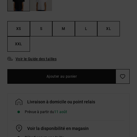
Démarrer une
Sacs &
conversation
Sacs à dos
Trouvez des
réponses
Ceintures
aux
XS
S
M
L
XL
& Portes
questions
les plus
monnaies
fréquentes et
XXL
notre
formulaire
Voir le Guide des tailles
de contact.
Consulter
la FAQ
Ajouter au panier
Livraison à domicile ou point relais
Prévue à partir du
11 août
Voir la disponibilité en magasin