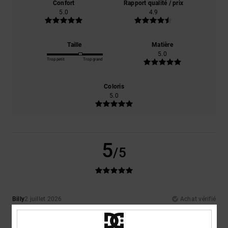
Confort
Rapport qualité / prix
5.0
4.9
Taille
Matière
5.0
Trop petit
Trop grand
Coloris
5.0
5
/5
Billy
2 juillet 2026
Achat vérifié
Parfait !
Afficher original - English