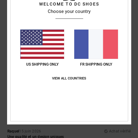
Confort
: 5
Rapport qualité / prix
: 5
Taille
: Taille parfaite
Matière
: 5
/5
/5
/5
WELCOME TO DC SHOES
Coloris
: 5
/5
Choose your country
Je recommande ce produit
5
/5
Joachim
25 juin 2026
Achat vérifié
US SHIPPING ONLY
FR SHIPPING ONLY
Stylé
Confort
: 5
Rapport qualité / prix
: 5
Taille
: Taille parfaite
Matière
: 5
/5
/5
/5
Coloris
: 5
/5
VIEW ALL COUNTRIES
Je recommande ce produit
5
/5
Raquel
15 juin 2026
Achat vérifié
Une qualité et un design uniques