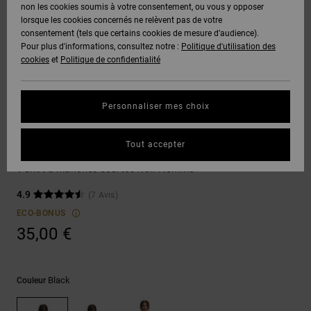
Voir Tout
non les cookies soumis à votre consentement, ou vous y opposer
Boots
Pantalons
Manteaux
Bonnets
lorsque les cookies concernés ne relèvent pas de votre
Quiksilver
Snowboard
& Shorts
consentement (tels que certains cookies de mesure d’audience).
Freedom
BONS
Onyx
Pantalons
Pour plus d'informations, consultez notre :
Politique d'utilisation des
PLANS
Sweats
Accessoires
cookies
et
Politique de confidentialité
Unisex
Voir Tout
Protection
AT-2
Shorts
des
AIDE &
T-Shirts
Voir Tout
données
Personnaliser mes choix
CONTACT
Voir Tout
Liquid
Boardshorts
T-shirts
Fuego
Chemises
Guide des
Tout accepter
MAGASINS
& Polos
DC Lanai
tailles
Voir Tout
T-Shirt à manches courtes Noir Homme
CARTE
Pantalons,
4.9
(7 Avis)
Démarrez
CADEAU
Jeans &
une
ECO-BONUS
Shorts
conversation
35,00 €
pour obtenir
LISTE DE
la réponse la
plus rapide à
SOUHAITS
Bonnets &
votre
Casquettes
Black
Couleur
question.