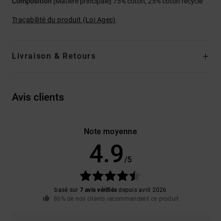
Composition
[Matière principale] 75% coton, 25% coton recyclé
Traçabilité du produit (Loi Agec)
Livraison & Retours
Avis clients
Note moyenne
4.9
/5
basé sur
7 avis vérifiés
depuis avril 2026
86% de nos clients recommandent ce produit