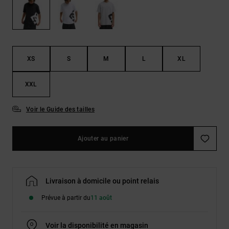
Démarrer une
Sacs &
conversation
Sacs à dos
Trouvez des
réponses
Ceintures
aux
& Portes
questions
XS
S
M
L
XL
les plus
monnaies
fréquentes et
notre
XXL
formulaire
de contact.
Voir le Guide des tailles
Consulter
la FAQ
Ajouter au panier
Livraison à domicile ou point relais
Prévue à partir du
11 août
Voir la disponibilité en magasin