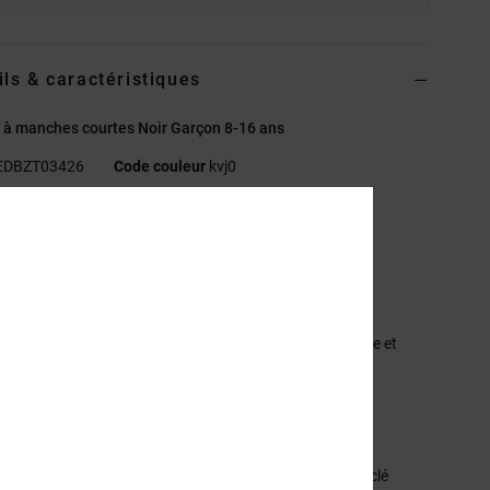
ils & caractéristiques
t à manches courtes Noir Garçon 8-16 ans
EDBZT03426
Code couleur
kvj0
éristiques
atière:
Coton, Jersey de coton recyclé (200 g/m2)
oupe classique
ol rond
mprimés soufflés en daim centrés sur l'avant de la poitrine et
ière des épaules
tiquette sérigraphié centrée sur la nuque
rations : Filtres en maille 3D
sition
[Matière Principale] 75% Coton, 25% Coton Recyclé