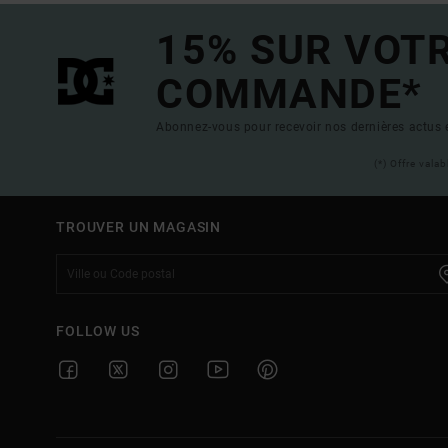
15% SUR VOT
COMMANDE*
Abonnez-vous pour recevoir nos dernières actus e
(*) Offre vala
TROUVER UN MAGASIN
FOLLOW US