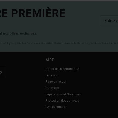
RE PREMIÈRE
t nos offres exclusives.
ble en ligne pour les nouveaux inscrits - Conditions détaillées disponibles dans l'ema
AIDE
Statut de la commande
Livraison
Faire un retour
Paiement
Réparations et Garanties
Protection des données
FAQ et contact