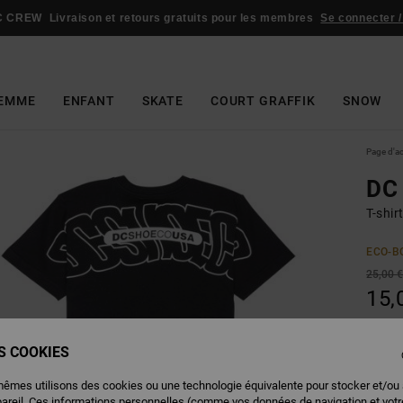
C CREW
Livraison et retours gratuits pour les membres
Se connecter /
EMME
ENFANT
SKATE
COURT GRAFFIK
SNOW
Page d'a
DC
T-shi
ECO-B
25,00 
15,
BONS 
ES COOKIES
Couleu
mêmes utilisons des cookies ou une technologie équivalente pour stocker et/ou
pareil. Ces informations personnelles (comme vos données de navigation et vot