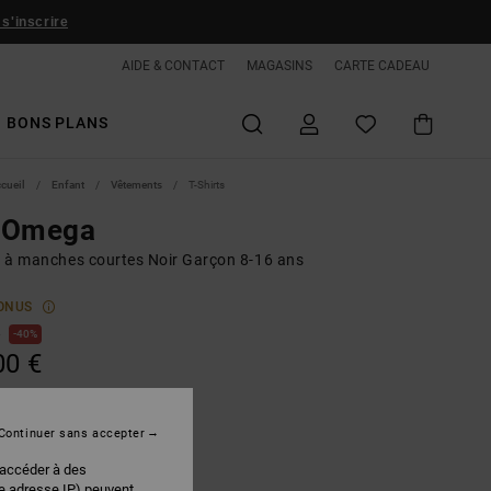
 s'inscrire
AIDE & CONTACT
MAGASINS
CARTE CADEAU
BONS PLANS
ccueil
Enfant
Vêtements
T-Shirts
 Omega
rt à manches courtes Noir Garçon 8-16 ans
ONUS
€
40%
00 €
PLANS
Continuer sans accepter
Black
r
 accéder à des
re adresse IP) peuvent