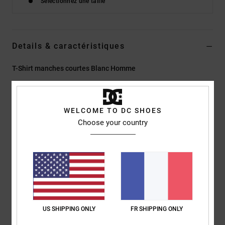
Sélectionnez une taille
Details & caractéristiques
T-Shirt manches courtes Blanc Homme
Style
EDYZT04479
Code couleur
wht
Caractéristiques
WELCOME TO DC SHOES
Choose your country
Matière :
jersey 75 % coton, 25 % coton recyclé [200 g/m²]
Coupe :
couple Standard fit classique
Col rond
Imprimés numériques centrés sur la poitrine
Étiquette imprimée par sérigraphie au centre du col dos
Étiquette pince verticale à l’ourlet
US SHIPPING ONLY
FR SHIPPING ONLY
Composition
[Matière principale] 75% coton, 25% coton recyclé