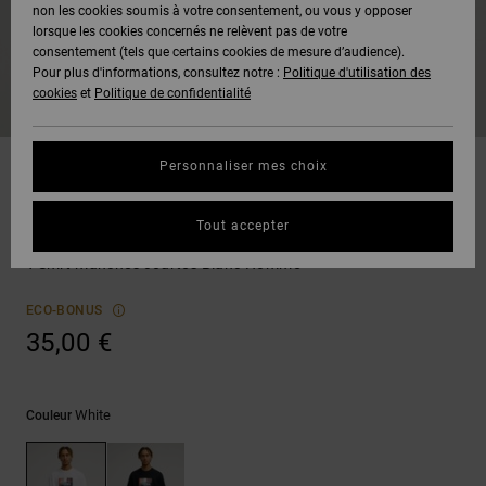
Voir Tout
non les cookies soumis à votre consentement, ou vous y opposer
Boots
Pantalons
Manteaux
Bonnets
lorsque les cookies concernés ne relèvent pas de votre
Quiksilver
Snowboard
& Shorts
consentement (tels que certains cookies de mesure d’audience).
Freedom
BONS
Onyx
Pantalons
Pour plus d'informations, consultez notre :
Politique d'utilisation des
PLANS
Sweats
Accessoires
cookies
et
Politique de confidentialité
Unisex
Voir Tout
Protection
AT-2
Shorts
des
AIDE &
T-Shirts
Voir Tout
données
Personnaliser mes choix
CONTACT
Voir Tout
Liquid
Boardshorts
T-shirts
Fuego
Chemises
Guide des
Tout accepter
MAGASINS
& Polos
DC Painted Van
tailles
Voir Tout
T-Shirt manches courtes Blanc Homme
CARTE
Pantalons,
Démarrez
ECO-BONUS
CADEAU
Jeans &
une
35,00 €
Shorts
conversation
pour obtenir
LISTE DE
la réponse la
plus rapide à
SOUHAITS
Bonnets &
White
Couleur
votre
Casquettes
question.