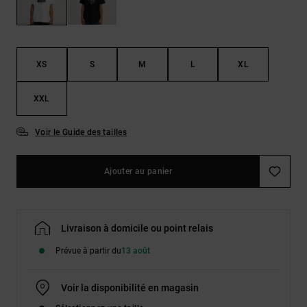
Démarrer une
Sacs &
conversation
Sacs à dos
Trouvez des
réponses
Ceintures
aux
XS
S
M
L
XL
& Portes
questions
les plus
monnaies
fréquentes et
XXL
notre
formulaire
Voir le Guide des tailles
de contact.
Consulter
la FAQ
Ajouter au panier
Livraison à domicile ou point relais
Prévue à partir du
13 août
Voir la disponibilité en magasin