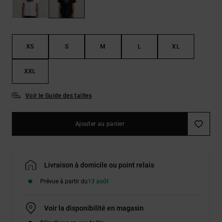
Démarrer une
Sacs &
conversation
Sacs à dos
Trouvez des
réponses
Ceintures
aux
XS
S
M
L
XL
& Portes
questions
les plus
monnaies
fréquentes et
XXL
notre
formulaire
Voir le Guide des tailles
de contact.
Consulter
la FAQ
Ajouter au panier
Livraison à domicile ou point relais
Prévue à partir du
13 août
Voir la disponibilité en magasin