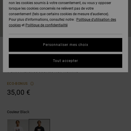
Voir Tout
non les cookies soumis à votre consentement, ou vous y opposer
Boots
Pantalons
Manteaux
Bonnets
lorsque les cookies concernés ne relèvent pas de votre
Quiksilver
Snowboard
& Shorts
consentement (tels que certains cookies de mesure d’audience).
Freedom
BONS
Onyx
Pantalons
Pour plus d'informations, consultez notre :
Politique d'utilisation des
PLANS
Sweats
Accessoires
cookies
et
Politique de confidentialité
Unisex
Voir Tout
Protection
AT-2
Shorts
des
AIDE &
T-Shirts
Voir Tout
données
Personnaliser mes choix
CONTACT
Voir Tout
Liquid
Boardshorts
T-shirts
Fuego
Chemises
Guide des
Tout accepter
MAGASINS
& Polos
DC Painted Van
tailles
Voir Tout
T-Shirt manches courtes Noir Homme
CARTE
Pantalons,
Démarrez
ECO-BONUS
CADEAU
Jeans &
une
35,00 €
Shorts
conversation
pour obtenir
LISTE DE
la réponse la
plus rapide à
SOUHAITS
Bonnets &
Black
Couleur
votre
Casquettes
question.