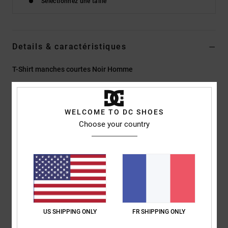
Sélectionnez une taille
Details & caractéristiques
T-Shirt manches courtes Noir Homme
Style
EDYZT04479
Code couleur
kvj0
Caractéristiques
WELCOME TO DC SHOES
Choose your country
Matière :
jersey 75 % coton, 25 % coton recyclé [200 g/m²]
Coupe :
couple Standard fit classique
Col rond
Imprimés numériques centrés sur la poitrine
Étiquette imprimée par sérigraphie au centre du col dos
Étiquette pince verticale à l’ourlet
US SHIPPING ONLY
FR SHIPPING ONLY
Composition
[Matière principale] 75% coton, 25% coton recyclé