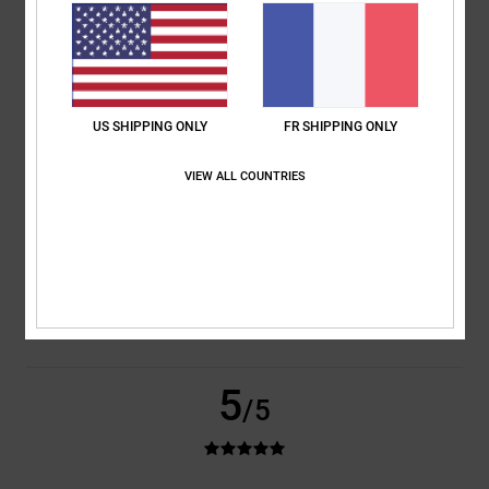
basé sur
2 avis vérifiés
depuis mars 2026
100% de nos clients recommandent ce produit
Confort
Rapport qualité / prix
5.0
4.5
US SHIPPING ONLY
FR SHIPPING ONLY
VIEW ALL COUNTRIES
Taille
Matière
5.0
Trop petit
Trop grand
Coloris
5.0
5
/5