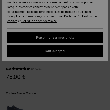
Voir Tout
non les cookies soumis à votre consentement, ou vous y opposer
Boots
Pantalons
Manteaux
Bonnets
lorsque les cookies concernés ne relèvent pas de votre
Quiksilver
Snowboard
& Shorts
consentement (tels que certains cookies de mesure d’audience).
Freedom
BONS
Onyx
Pantalons
Pour plus d'informations, consultez notre :
Politique d'utilisation des
PLANS
Sweats
Accessoires
cookies
et
Politique de confidentialité
Unisex
Voir Tout
Protection
AT-2
Shorts
des
AIDE &
T-Shirts
Voir Tout
données
Personnaliser mes choix
CONTACT
Voir Tout
Liquid
Boardshorts
Sneakers
Fuego
Chemises
Guide des
Tout accepter
MAGASINS
& Polos
Hyde
tailles
Voir Tout
Chaussures en cuir Bleu Homme
CARTE
Pantalons,
5.0
(2 Avis)
Démarrez
CADEAU
Jeans &
une
75,00 €
Shorts
conversation
pour obtenir
LISTE DE
la réponse la
plus rapide à
SOUHAITS
Bonnets &
Navy/ Orange
Couleur
votre
Casquettes
question.