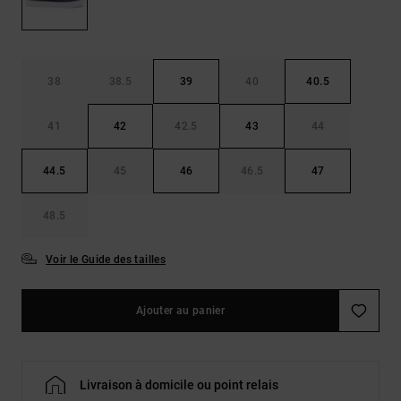
Démarrer une
Sacs &
conversation
Sacs à dos
Trouvez des
réponses
Ceintures
aux
38
38.5
39
40
40.5
& Portes
questions
les plus
monnaies
41
42
42.5
43
44
fréquentes et
notre
formulaire
44.5
45
46
46.5
47
de contact.
Consulter
48.5
la FAQ
Voir le Guide des tailles
Ajouter au panier
Livraison à domicile ou point relais