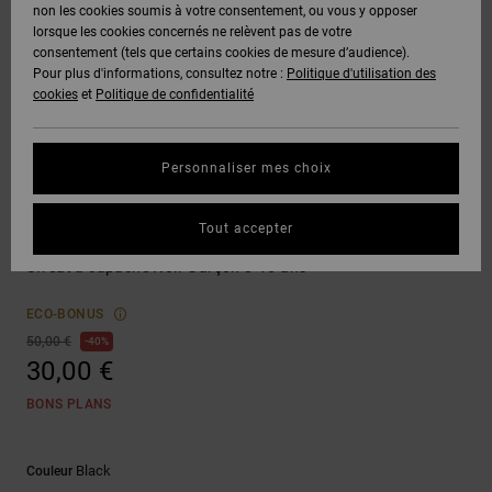
Voir Tout
non les cookies soumis à votre consentement, ou vous y opposer
Boots
Voir Tout
Pantalons
Manteaux
Bonnets
lorsque les cookies concernés ne relèvent pas de votre
Quiksilver
Snowboard
& Shorts
consentement (tels que certains cookies de mesure d’audience).
Freedom
BONS
Roammax
Pantalons
Pour plus d'informations, consultez notre :
Politique d'utilisation des
PLANS
Sweats
Accessoires
cookies
et
Politique de confidentialité
Unisex
Voir Tout
Protection
Onyx
Shorts
des
AIDE &
T-Shirts
Voir Tout
données
Personnaliser mes choix
CONTACT
Voir Tout
AT-2
Boardshorts
Vêtements
Chemises
Guide des
Tout accepter
MAGASINS
& Polos
Insert A Coin
tailles
Liquid
Voir Tout
Sweat à capuche Noir Garçon 8-16 ans
Fuego
CARTE
Pantalons,
Démarrez
ECO-BONUS
CADEAU
Jeans &
une
50,00 €
40%
Shorts
conversation
30,00 €
pour obtenir
LISTE DE
la réponse la
BONS PLANS
plus rapide à
SOUHAITS
Bonnets &
votre
Casquettes
question.
Black
Couleur