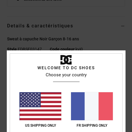
Details & caractéristiques
Sweat à capuche Noir Garçon 8-16 ans
Style
EDBSF03147
Code couleur
kvj0
Caractéristiques
WELCOME TO DC SHOES
Choose your country
Matière :
Coton de poids moyen, coton recyclé, polyester
recyclé en éponge suédée avec dos semi-brossé [280 g/m2]
Coupe :
coupe regular, classique et confortable
Poches :
poche kangourou
Imprimé à l'encre plastisol sur la poitrine gauche et le dos
Ruban à chevrons sur l'arrière de la nuque
Composition
[Matière principale] 55% coton, 25% coton recyclé,
US SHIPPING ONLY
FR SHIPPING ONLY