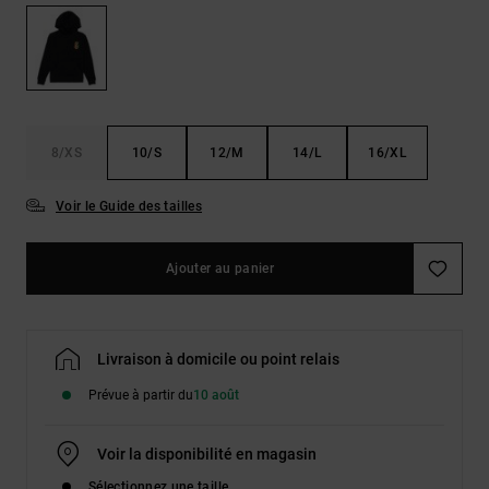
Démarrer une
Sacs &
conversation
Sacs à dos
Trouvez des
réponses
Ceintures
aux
& Portes
questions
les plus
monnaies
8/XS
10/S
12/M
14/L
16/XL
fréquentes et
notre
formulaire
Voir le Guide des tailles
de contact.
Consulter
Ajouter au panier
la FAQ
Livraison à domicile ou point relais
Prévue à partir du
10 août
Voir la disponibilité en magasin
Sélectionnez une taille