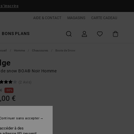
 s'inscrire
AIDE & CONTACT
MAGASINS
CARTE CADEAU
BONS PLANS
ccueil
Homme
Chaussures
Boots de Snow
dge
 de snow BOA® Noir Homme
(2 Avis)
 €
30%
,00 €
PLANS
Continuer sans accepter
Brown
r
 accéder à des
re adresse IP) peuvent