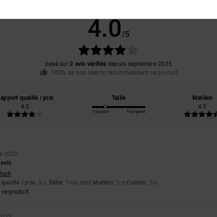
Note moyenne
4.0
/5
basé sur
2 avis vérifiés
depuis septembre 2025
100% de nos clients recommandent ce produit
apport qualité / prix
Taille
Matière
4.0
4.5
Trop petit
Trop grand
e 2025
 avis
utsch
qualité / prix
: 3
Taille
: Trop petit
Matière
: 5
Coloris
: 5
/5
/5
/5
ce produit
2025