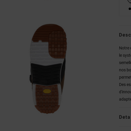
Desc
Notre 
le sys
semell
nos bo
permet
Des es
d'inno
adapté
Deta