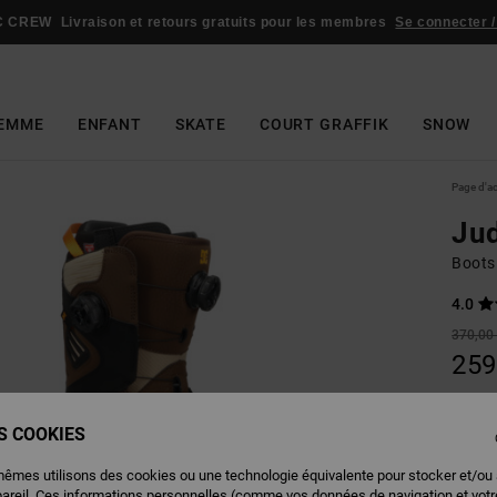
C CREW
Livraison et retours gratuits pour les membres
Se connecter /
EMME
ENFANT
SKATE
COURT GRAFFIK
SNOW
Page d'a
Ju
Boots
4.0
370,00
259
BONS 
ES COOKIES
Couleu
mêmes utilisons des cookies ou une technologie équivalente pour stocker et/ou
pareil. Ces informations personnelles (comme vos données de navigation et vot