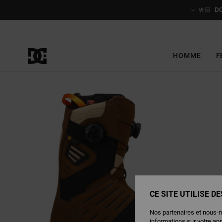
Passer
à
🤟🏻
D
l'information
sur
le
produit
HOMME
F
CE SITE UTILISE D
Nos partenaires et nous-
informations sur votre ap