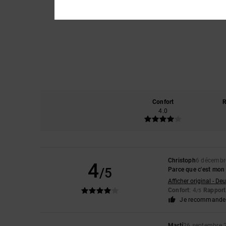
Confort
R
4.0
Christoph
6 décembr
4
/5
Parce que c'est mon
Afficher original - De
Confort
: 4
Rapport 
/5
Je recommande 
Martí
26 septembre 