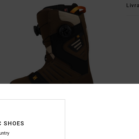
Livr
C SHOES
untry