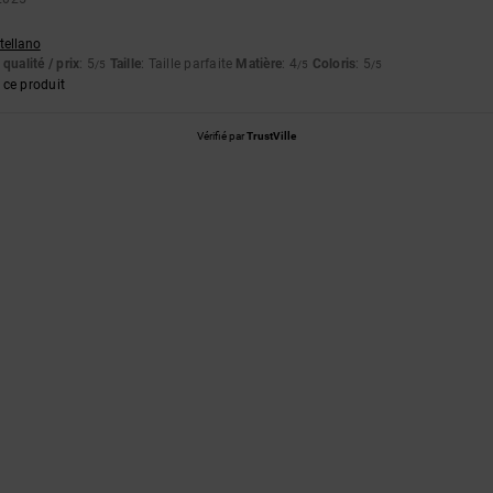
stellano
qualité / prix
: 5
Taille
: Taille parfaite
Matière
: 4
Coloris
: 5
/5
/5
/5
ce produit
Vérifié par
TrustVille