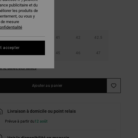
nce publicitaire et du
éliorer les produits de
sentement, ou vous y
s de mesure
onfidentialité
40
40.5
41
42
42.5
t accepter
44
44.5
45
46
47
ir le Guide des tailles
Ajouter au panier
Livraison à domicile ou point relais
Prévue à partir du
12 août
Voir la disponibilité en magasin