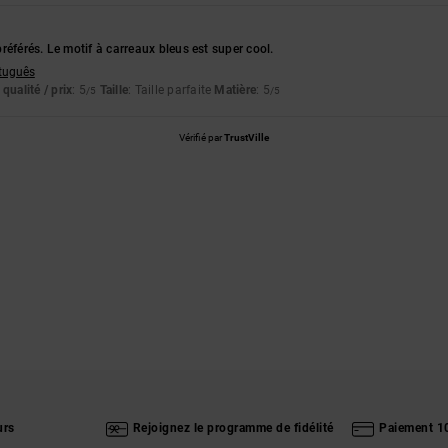
référés. Le motif à carreaux bleus est super cool.
rtuguês
qualité / prix
: 5
Taille
: Taille parfaite
Matière
: 5
/5
/5
Vérifié par
TrustVille
urs
Rejoignez le programme de fidélité
Paiement 1