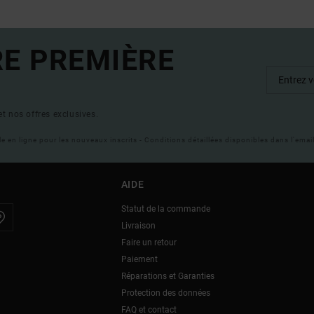
RE PREMIÈRE
t nos offres exclusives.
ble en ligne pour les nouveaux inscrits - Conditions détaillées disponibles dans l'ema
AIDE
Statut de la commande
Livraison
Faire un retour
Paiement
Réparations et Garanties
Protection des données
FAQ et contact