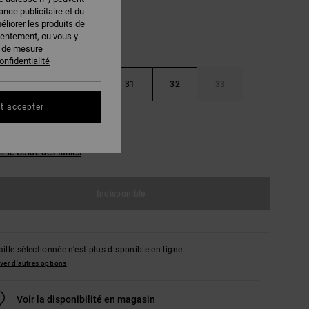
nce publicitaire et du
éliorer les produits de
sentement, ou vous y
s de mesure
onfidentialité
29
30
31
32
33
t accepter
36
38
ir le Guide des tailles
Indisponible
aille sélectionnée n'est plus disponible en ligne.
ver d'autres options
Voir la disponibilité en magasin