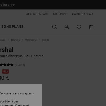
 s'inscrire
AIDE & CONTACT
MAGASINS
CARTE CADEAU
BONS PLANS
ccueil
Homme
Vêtements
Shorts
rshal
taille élastique Bleu Homme
(2 Avis)
€
40%
00 €
PLANS
Continuer sans accepter
Storm Blue
r
 accéder à des
re adresse IP) peuvent