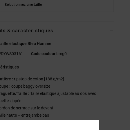
Sélectionnez une taille
ils & caractéristiques
taille élastique Bleu Homme
EDYWS03161
Code couleur
bmg0
éristiques
atière :
ripstop de coton [188 g/m2]
oupe :
coupe baggy oversize
raguette/Taille :
Taille élastique ajustable au dos avec
uette zippée
ordon de serrage sur le devant
aille haute – entrejambe bas
oupe baggy des hanches aux cuisses
oupe large et légèrement fuselée sur la jambe