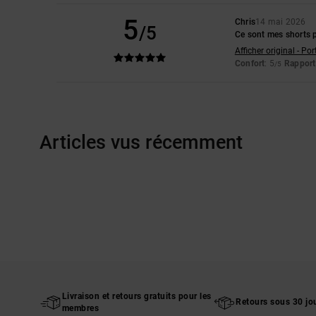
5
Chris
14 mai 2026
/5
Ce sont mes shorts p
Afficher original - Po
Confort
: 5
Rapport 
/5
Articles vus récemment
Livraison et retours gratuits pour les
Retours sous 30 jo
membres