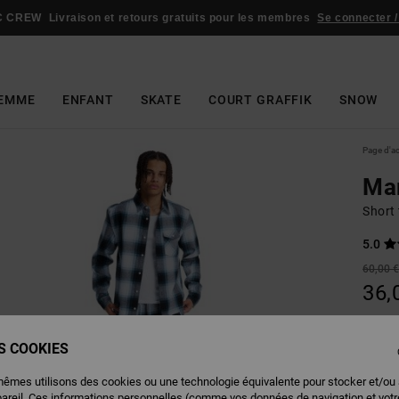
C CREW
Livraison et retours gratuits pour les membres
Se connecter /
EMME
ENFANT
SKATE
COURT GRAFFIK
SNOW
Page d'a
Ma
Short 
5.0
60,00 
36,
BONS 
ES COOKIES
Couleu
mêmes utilisons des cookies ou une technologie équivalente pour stocker et/ou
pareil. Ces informations personnelles (comme vos données de navigation et vot