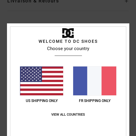
Livraison & Retours
Avis clients
WELCOME TO DC SHOES
Note moyenne
Choose your country
5.0
/5
basé sur
1 avis vérifiés
depuis avril 2026
100% de nos clients recommandent ce produit
US SHIPPING ONLY
FR SHIPPING ONLY
Confort
Rapport qualité / prix
4.0
5.0
VIEW ALL COUNTRIES
Taille
Matière
5.0