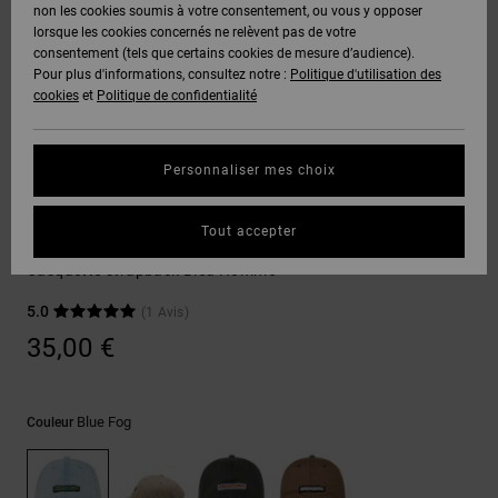
Voir Tout
non les cookies soumis à votre consentement, ou vous y opposer
Boots
Pantalons
Manteaux
Bonnets
lorsque les cookies concernés ne relèvent pas de votre
Quiksilver
Snowboard
& Shorts
consentement (tels que certains cookies de mesure d’audience).
Freedom
BONS
Onyx
Pantalons
Pour plus d'informations, consultez notre :
Politique d'utilisation des
PLANS
Sweats
Accessoires
cookies
et
Politique de confidentialité
Unisex
Voir Tout
Protection
AT-2
Shorts
des
AIDE &
T-Shirts
Voir Tout
données
Personnaliser mes choix
CONTACT
Voir Tout
Liquid
Boardshorts
Casquettes & Chapeaux
Fuego
Chemises
Guide des
Tout accepter
MAGASINS
& Polos
Patch It
tailles
Voir Tout
Casquette strapback Bleu Homme
CARTE
Pantalons,
5.0
(1 Avis)
Démarrez
CADEAU
Jeans &
une
35,00 €
Shorts
conversation
pour obtenir
LISTE DE
la réponse la
plus rapide à
SOUHAITS
Bonnets &
Blue Fog
Couleur
votre
Casquettes
question.