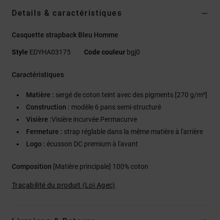
Details & caractéristiques
Casquette strapback Bleu Homme
Style
EDYHA03175
Code couleur
bgj0
Caractéristiques
Matière :
sergé de coton teint avec des pigments [270 g/m²]
Construction :
modèle 6 pans semi-structuré
Visière :
Visière incurvée Permacurve
Fermeture :
strap réglable dans la même matière à l'arrière
Logo :
écusson DC premium à l'avant
Composition
[Matière principale] 100% coton
Traçabilité du produit (Loi Agec)