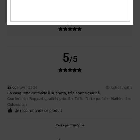
Trop petit
Trop grand
Coloris
5.0
5
/5
Brieg
6 avril 2026
Achat vérifié
La casquette est fidèle à la photo, très bonne qualité.
Confort
: 4
Rapport qualité / prix
: 5
Taille
: Taille parfaite
Matière
: 5
/5
/5
/5
Coloris
: 5
/5
Je recommande ce produit
Vérifié par
TrustVille