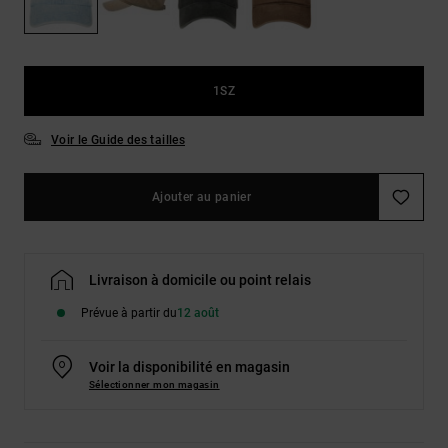
Démarrer une
Sacs &
conversation
Sacs à dos
Trouvez des
réponses
Ceintures
aux
1SZ
& Portes
questions
les plus
monnaies
Voir le Guide des tailles
fréquentes et
notre
formulaire
de contact.
Ajouter au panier
Consulter
la FAQ
Livraison à domicile ou point relais
Prévue à partir du
12 août
Voir la disponibilité en magasin
Sélectionner mon magasin