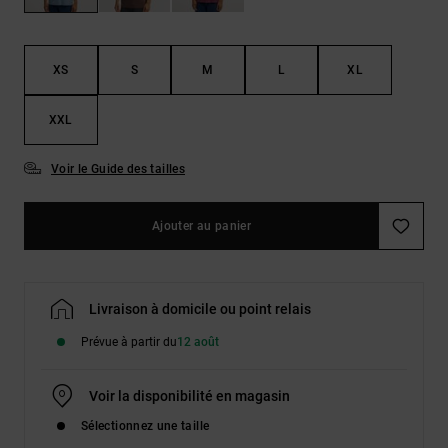
Démarrer une
Sacs &
conversation
Sacs à dos
Trouvez des
réponses
XS
S
M
L
XL
Ceintures
aux
& Portes
questions
XXL
les plus
monnaies
fréquentes et
notre
Voir le Guide des tailles
formulaire
de contact.
Ajouter au panier
Consulter
la FAQ
Livraison à domicile ou point relais
Prévue à partir du
12 août
Voir la disponibilité en magasin
Sélectionnez une taille