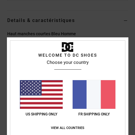
Details & caractéristiques
Haut manches courtes Bleu Homme
Style
EDYKT03557
Code couleur
bpr0
WELCOME TO DC SHOES
Caractéristiques
Choose your country
Matière :
jersey de coton épais, 260 g/m2
Coupe :
couple Standard fit classique
Col rond
Poche poitrine à gauche avec écusson DC
Composition
[Matière principale] 100% coton
US SHIPPING ONLY
FR SHIPPING ONLY
Traçabilité du produit (Loi Agec)
VIEW ALL COUNTRIES