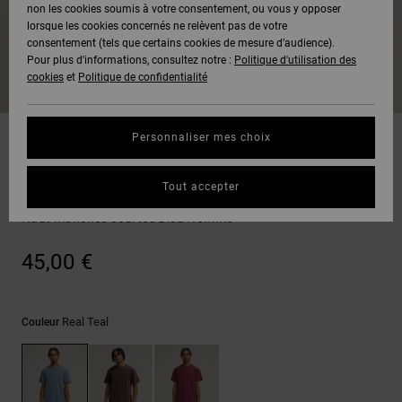
Voir Tout
non les cookies soumis à votre consentement, ou vous y opposer
Boots
Pantalons
Manteaux
Bonnets
lorsque les cookies concernés ne relèvent pas de votre
Quiksilver
Snowboard
& Shorts
consentement (tels que certains cookies de mesure d’audience).
Freedom
BONS
Onyx
Pantalons
Pour plus d'informations, consultez notre :
Politique d'utilisation des
PLANS
Sweats
Accessoires
cookies
et
Politique de confidentialité
Unisex
Voir Tout
Protection
AT-2
Shorts
des
AIDE &
T-Shirts
Voir Tout
données
Personnaliser mes choix
CONTACT
Voir Tout
Liquid
Boardshorts
T-shirts
Fuego
Chemises
Guide des
Tout accepter
MAGASINS
& Polos
Patch It Washed
tailles
Voir Tout
Haut manches courtes Bleu Homme
CARTE
Pantalons,
Démarrez
45,00 €
CADEAU
Jeans &
une
Shorts
conversation
pour obtenir
LISTE DE
la réponse la
Real Teal
Couleur
plus rapide à
SOUHAITS
Bonnets &
votre
Casquettes
question.