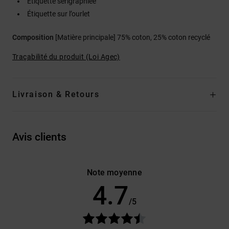
Étiquette sérigraphiée
Étiquette sur l’ourlet
Composition
[Matière principale] 75% coton, 25% coton recyclé
Traçabilité du produit (Loi Agec)
Livraison & Retours
Avis clients
Note moyenne
4.7
/5