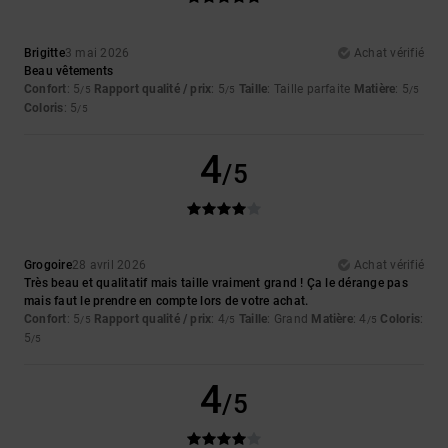
Brigitte
3 mai 2026
Achat vérifié
Beau vêtements
Confort
: 5
Rapport qualité / prix
: 5
Taille
: Taille parfaite
Matière
: 5
/5
/5
/5
Coloris
: 5
/5
4
/5
Grogoire
28 avril 2026
Achat vérifié
Très beau et qualitatif mais taille vraiment grand ! Ça le dérange pas
mais faut le prendre en compte lors de votre achat.
Confort
: 5
Rapport qualité / prix
: 4
Taille
: Grand
Matière
: 4
Coloris
:
/5
/5
/5
5
/5
4
/5