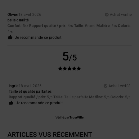
Olivier
18 avril 2026
Achat vérifié
belle qualité
Confort
: 5
Rapport qualité / prix
: 4
Taille
: Grand
Matière
: 5
Coloris
:
/5
/5
/5
4
/5
Je recommande ce produit
5
/5
Ingrid
18 avril 2026
Achat vérifié
Taille et qualité parfaites
Rapport qualité / prix
: 5
Taille
: Taille parfaite
Matière
: 5
Coloris
: 5
/5
/5
/5
Je recommande ce produit
Vérifié par
TrustVille
ARTICLES VUS RÉCEMMENT