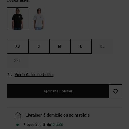
Démarrer une
Black
Couleur
Sacs &
conversation
Sacs à dos
Trouvez des
réponses
Ceintures
aux
& Portes
questions
les plus
monnaies
fréquentes et
notre
XS
S
M
L
XL
formulaire
de contact.
XXL
Consulter
la FAQ
Voir le Guide des tailles
Ajouter au panier
Livraison à domicile ou point relais
Prévue à partir du
12 août