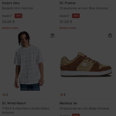
Kalynx Zero
DC Pradoe
Baskets Gris Homme
Chaussures en cuir Bleu Homme
*
*
40%
40%
90,00 €
85,00 €
54,00 €
51,00 €
BONS PLANS
BONS PLANS
2
5
DC Wired Resort
Manteca Se
T-Shirt à manches courtes Blanc
Chaussures en cuir Beige Unisexe
Homme
40%