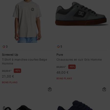
3
5
Screwed Up
Pure
T-Shirt à manches courtes Beige
Chaussures en cuir Gris Homme
Homme
*
40%
80,00 €
*
40%
35,00 €
48,00 €
21,00 €
BONS PLANS
BONS PLANS