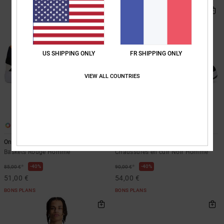
US SHIPPING ONLY
FR SHIPPING ONLY
VIEW ALL COUNTRIES
5
10
Onyx S
DC Astrix
Baskets Rouge Homme
Chaussures en cuir Noir Homme
*
*
40%
40%
85,00 €
90,00 €
51,00 €
54,00 €
BONS PLANS
BONS PLANS