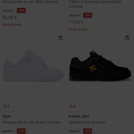
Chaussures en cuir Bleu Unisexe
T-Shirt à manches courtes Bleu
Homme
*
40%
90,00 €
*
50%
35,00 €
54,00 €
17,50 €
BONS PLANS
BONS PLANS
7
6
Onyx
Kalynx Zero
Chaussures en cuir Blanc Homme
Baskets Noir Homme
*
*
50%
20%
80,00 €
90,00 €