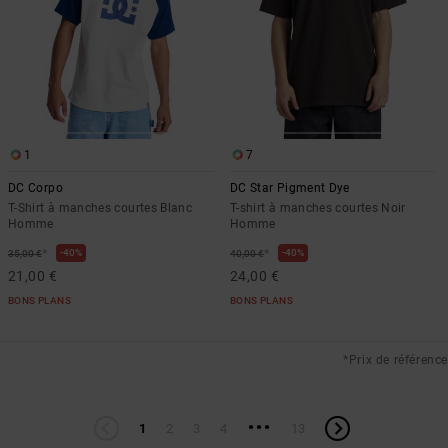
1
7
DC Corpo
DC Star Pigment Dye
T-Shirt à manches courtes Blanc
T-shirt à manches courtes Noir
Homme
Homme
*
*
40%
40%
35,00 €
40,00 €
21,00 €
24,00 €
BONS PLANS
BONS PLANS
*Prix de référence
...
1
2
3
4
13