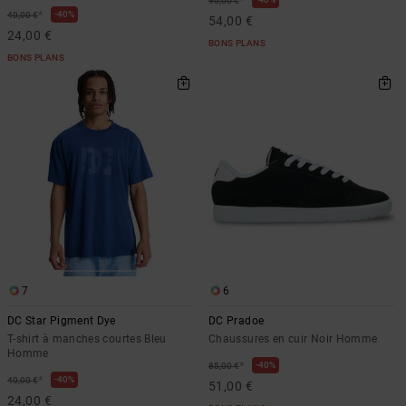
*
90,00 €
*
40%
40,00 €
54,00 €
24,00 €
BONS PLANS
BONS PLANS
7
6
DC Star Pigment Dye
DC Pradoe
T-shirt à manches courtes Bleu
Chaussures en cuir Noir Homme
Homme
*
40%
85,00 €
*
40%
40,00 €
51,00 €
24,00 €