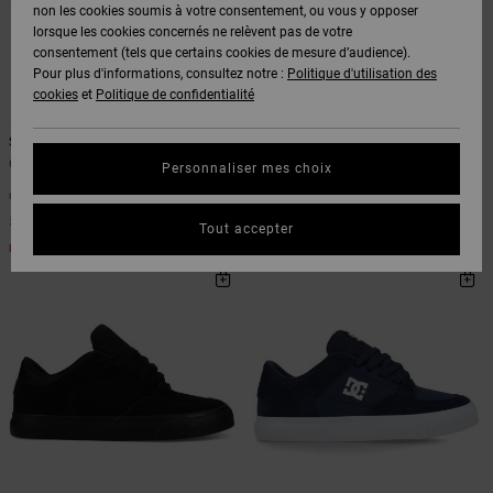
Voir Tout
non les cookies soumis à votre consentement, ou vous y opposer
Boots
Pantalons
Manteaux
Bonnets
lorsque les cookies concernés ne relèvent pas de votre
Quiksilver
Snowboard
& Shorts
consentement (tels que certains cookies de mesure d’audience).
Freedom
BONS
Onyx
Pantalons
Pour plus d'informations, consultez notre :
Politique d'utilisation des
PLANS
Sweats
Accessoires
cookies
et
Politique de confidentialité
22
2
Unisex
Voir Tout
Protection
AT-2
Shorts
des
Stag
Teknic S
AIDE &
T-Shirts
Voir Tout
données
Chaussures en cuir Gris Unisexe
Baskets Noir Homme
Personnaliser mes choix
CONTACT
Voir Tout
Liquid
Boardshorts
*
*
40%
40%
90,00 €
90,00 €
Fuego
Chemises
54,00 €
54,00 €
Guide des
Tout accepter
MAGASINS
& Polos
tailles
BONS PLANS
BONS PLANS
Voir Tout
CARTE
Pantalons,
Démarrez
CADEAU
Jeans &
une
Shorts
conversation
pour obtenir
LISTE DE
la réponse la
plus rapide à
SOUHAITS
Bonnets &
votre
Casquettes
question.