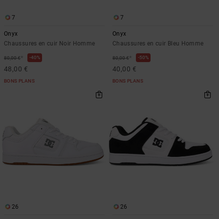
Démarrer une
Sacs &
conversation
Sacs à dos
7
7
Trouvez des
Onyx
Onyx
réponses
Ceintures
aux
Chaussures en cuir Noir Homme
Chaussures en cuir Bleu Homme
& Portes
questions
*
*
40%
50%
80,00 €
80,00 €
les plus
monnaies
48,00 €
40,00 €
fréquentes et
notre
BONS PLANS
BONS PLANS
formulaire
de contact.
Consulter
la FAQ
26
26