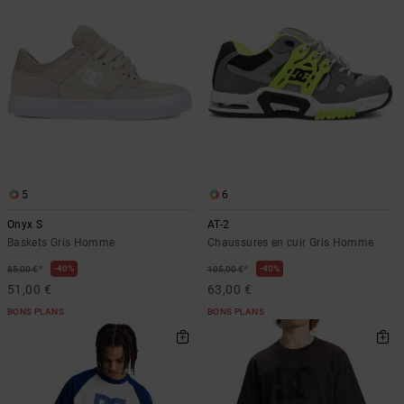
5
6
Onyx S
AT-2
Baskets Gris Homme
Chaussures en cuir Gris Homme
*
*
40%
40%
85,00 €
105,00 €
51,00 €
63,00 €
BONS PLANS
BONS PLANS