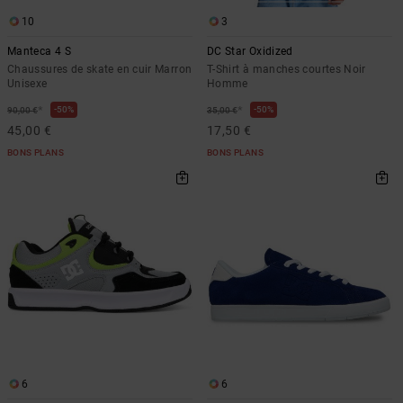
10
3
Manteca 4 S
DC Star Oxidized
Chaussures de skate en cuir Marron
T-Shirt à manches courtes Noir
Unisexe
Homme
*
*
50%
50%
90,00 €
35,00 €
45,00 €
17,50 €
BONS PLANS
BONS PLANS
6
6