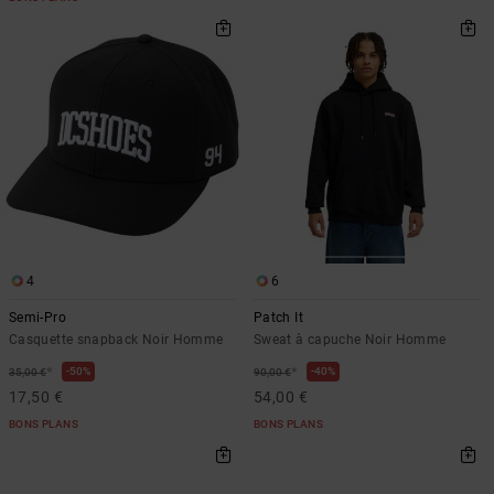
4
6
Semi-Pro
Patch It
Casquette snapback Noir Homme
Sweat à capuche Noir Homme
*
*
50%
40%
35,00 €
90,00 €
17,50 €
54,00 €
BONS PLANS
BONS PLANS