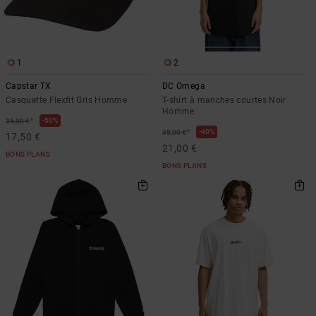
1
2
Capstar TX
DC Omega
Casquette Flexfit Gris Homme
T-shirt à manches courtes Noir
Homme
*
50%
35,00 €
*
40%
35,00 €
17,50 €
21,00 €
BONS PLANS
BONS PLANS