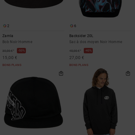
2
6
Zamla
Backsider 20L
Bob Noir Homme
Sac à dos moyen Noir Homme
*
*
50%
40%
30,00 €
45,00 €
15,00 €
27,00 €
BONS PLANS
BONS PLANS