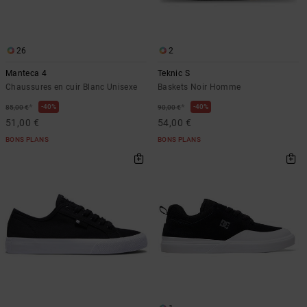
26
2
Manteca 4
Teknic S
Chaussures en cuir Blanc Unisexe
Baskets Noir Homme
*
*
40%
40%
85,00 €
90,00 €
51,00 €
54,00 €
BONS PLANS
BONS PLANS