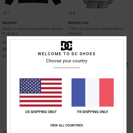
1
2
Baseline
Melted Core
Sweat à capuche zippé Noir Garçon
T-Shirt à manches courtes Blanc
8-16 ans
Homme
*
*
50%
50%
60,00 €
40,00 €
30,00 €
20,00 €
WELCOME TO DC SHOES
BONS PLANS
BONS PLANS
Choose your country
US SHIPPING ONLY
FR SHIPPING ONLY
VIEW ALL COUNTRIES
1
1