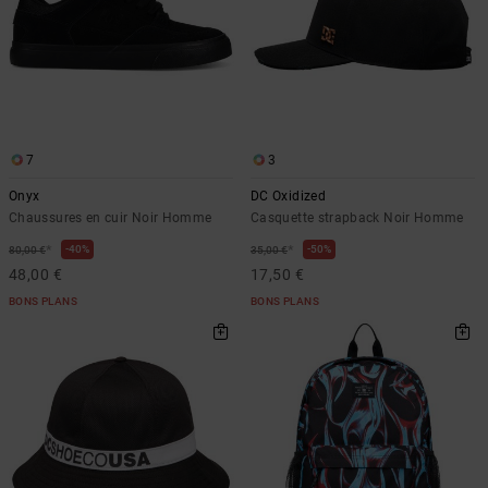
7
3
Onyx
DC Oxidized
Chaussures en cuir Noir Homme
Casquette strapback Noir Homme
*
*
40%
50%
80,00 €
35,00 €
48,00 €
17,50 €
BONS PLANS
BONS PLANS