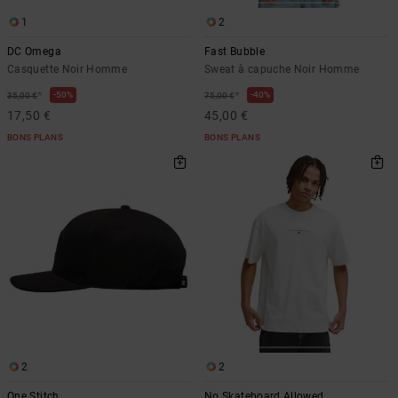
1
2
DC Omega
Fast Bubble
Casquette Noir Homme
Sweat à capuche Noir Homme
*
*
50%
40%
35,00 €
75,00 €
17,50 €
45,00 €
BONS PLANS
BONS PLANS
2
2
One Stitch
No Skateboard Allowed