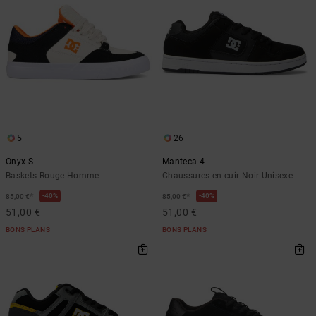
Démarrer une
Sacs &
conversation
Sacs à dos
Trouvez des
réponses
Ceintures
aux
& Portes
questions
les plus
monnaies
fréquentes et
notre
formulaire
de contact.
5
26
Onyx S
Manteca 4
Consulter
la FAQ
Baskets Rouge Homme
Chaussures en cuir Noir Unisexe
*
*
40%
40%
85,00 €
85,00 €
51,00 €
51,00 €
BONS PLANS
BONS PLANS