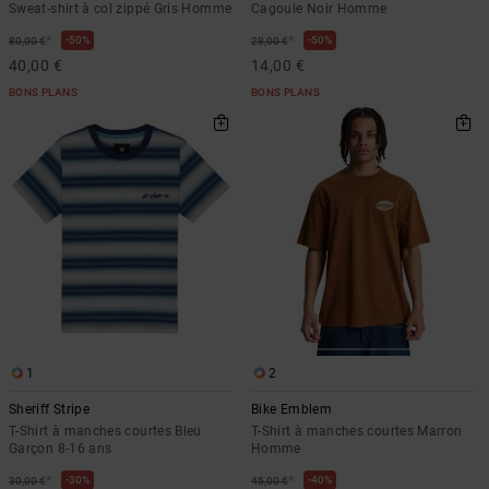
Sweat-shirt à col zippé Gris Homme
Cagoule Noir Homme
*
*
50%
50%
80,00 €
28,00 €
40,00 €
14,00 €
BONS PLANS
BONS PLANS
1
2
Sheriff Stripe
Bike Emblem
T-Shirt à manches courtes Bleu
T-Shirt à manches courtes Marron
Garçon 8-16 ans
Homme
*
*
30%
40%
30,00 €
45,00 €