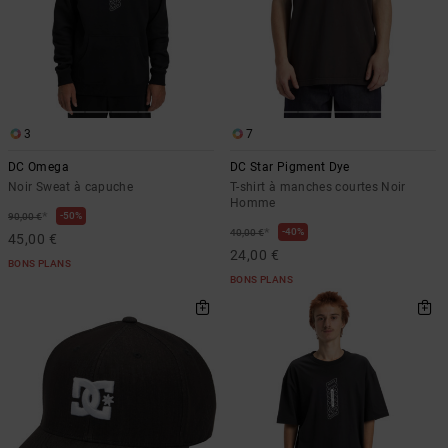
3
7
DC Omega
DC Star Pigment Dye
Noir Sweat à capuche
T-shirt à manches courtes Noir
Homme
*
50%
90,00 €
*
40%
40,00 €
45,00 €
24,00 €
BONS PLANS
BONS PLANS