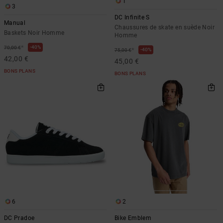
1
3
DC Infinite S
Manual
Chaussures de skate en suède Noir
Baskets Noir Homme
Homme
*
40%
70,00 €
*
40%
75,00 €
42,00 €
45,00 €
BONS PLANS
BONS PLANS
6
2
DC Pradoe
Bike Emblem