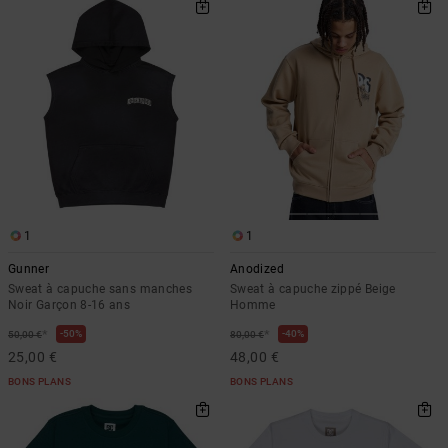
1
1
Gunner
Anodized
Sweat à capuche sans manches
Sweat à capuche zippé Beige
Noir Garçon 8-16 ans
Homme
*
*
50%
40%
50,00 €
80,00 €
25,00 €
48,00 €
BONS PLANS
BONS PLANS