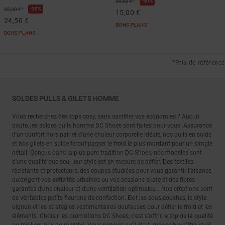
*
50%
30,00 €
*
30%
35,00 €
15,00 €
24,50 €
BONS PLANS
BONS PLANS
*Prix de référence
SOLDES PULLS & GILETS HOMME
Vous recherchez des tops cosy, sans sacrifier vos économies ? Aucun
doute, les soldes pulls homme DC Shoes sont faites pour vous. Assurance
d'un confort hors pair et d'une chaleur corporelle idéale, nos pulls en solde
et nos gilets en solde feront passer le froid le plus mordant pour un simple
détail. Conçus dans la plus pure tradition DC Shoes, nos modèles sont
d'une qualité que seul leur style est en mesure de défier. Des textiles
résistants et protecteurs, des coupes étudiées pour vous garantir l'aisance
qu'exigent vos activités urbaines ou vos sessions skate et des fibres
garantes d'une chaleur et d'une ventilation optimales... Nos créations sont
de véritables petits fleurons de confection. Exit les sous-couches, le style
oignon et les stratégies vestimentaires douteuses pour défier le froid et les
éléments. Choisir les promotions DC Shoes, c'est s'offrir le top de la qualité
au meilleur prix du marché. Vous pensiez qu'il était impossible d'être stylé