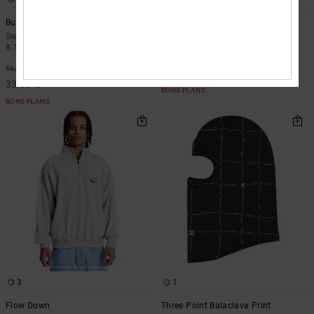
Burning Dice
Shape Or Destroy
Sweat à capuche zippé Vert Garçon
Sweat à capuche Noir Homme
8-16 ans
*
40%
75,00 €
*
40%
55,00 €
45,00 €
33,00 €
BONS PLANS
BONS PLANS
3
1
Flow Down
Three Point Balaclava Print