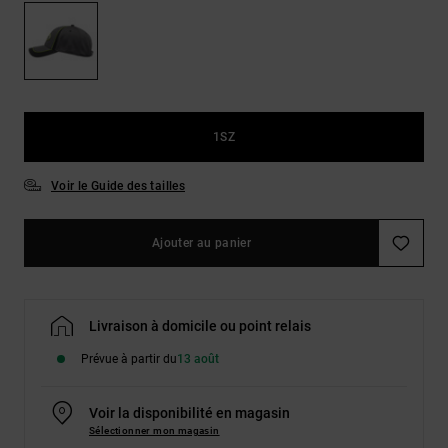
Démarrer une
Sacs &
conversation
Sacs à dos
Trouvez des
réponses
Ceintures
aux
& Portes
questions
les plus
monnaies
1SZ
fréquentes et
notre
formulaire
Voir le Guide des tailles
de contact.
Consulter
Ajouter au panier
la FAQ
Livraison à domicile ou point relais
Prévue à partir du
13 août
Voir la disponibilité en magasin
Sélectionner mon magasin