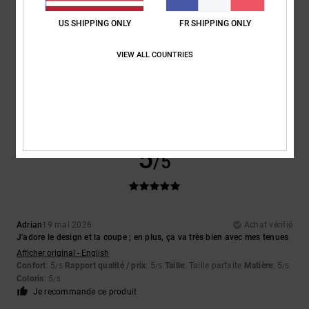
Taille
Matière
US SHIPPING ONLY
FR SHIPPING ONLY
5.0
Trop petit
Trop grand
VIEW ALL COUNTRIES
Coloris
5.0
5
/5
Adrian
19 mai 2026
Achat vérifié
J'adore le design et la coupe ; en plus, ça va très bien avec mes tenues
Afficher original - English
Confort
: 5
Rapport qualité / prix
: 5
Taille
: Taille parfaite
Matière
: 5
/5
/5
/5
Coloris
: 5
/5
Je recommande ce produit