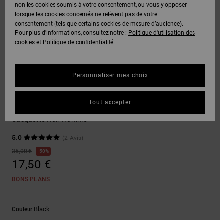
Voir Tout
non les cookies soumis à votre consentement, ou vous y opposer
Boots
Pantalons
Manteaux
Bonnets
lorsque les cookies concernés ne relèvent pas de votre
Quiksilver
Snowboard
& Shorts
consentement (tels que certains cookies de mesure d’audience).
Freedom
BONS
Onyx
Pantalons
Pour plus d'informations, consultez notre :
Politique d'utilisation des
PLANS
Sweats
Accessoires
cookies
et
Politique de confidentialité
Unisex
Voir Tout
Protection
AT-2
Shorts
des
AIDE &
T-Shirts
Voir Tout
données
Personnaliser mes choix
CONTACT
Voir Tout
Liquid
Boardshorts
Casquettes & Chapeaux
Fuego
Chemises
Guide des
Tout accepter
MAGASINS
& Polos
Sylem
tailles
Voir Tout
Casquette Noir Homme
CARTE
Pantalons,
5.0
(2 Avis)
Démarrez
CADEAU
Jeans &
une
35,00 €
50%
Shorts
conversation
17,50 €
pour obtenir
LISTE DE
la réponse la
BONS PLANS
plus rapide à
SOUHAITS
Bonnets &
votre
Casquettes
question.
Black
Couleur