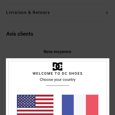
Livraison & Retours
Avis clients
Note moyenne
5.0
/5
WELCOME TO DC SHOES
Choose your country
basé sur
2 avis vérifiés
depuis décembre 2025
100% de nos clients recommandent ce produit
Confort
Rapport qualité / prix
5.0
5.0