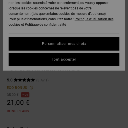
Voir Tout
non les cookies soumis à votre consentement, ou vous y opposer
Boots
Voir Tout
Pantalons
Manteaux
Bonnets
lorsque les cookies concernés ne relèvent pas de votre
Quiksilver
Snowboard
& Shorts
consentement (tels que certains cookies de mesure d’audience).
Freedom
BONS
Roammax
Pantalons
Pour plus d'informations, consultez notre :
Politique d'utilisation des
PLANS
Sweats
Accessoires
cookies
et
Politique de confidentialité
Unisex
Voir Tout
Protection
Onyx
Shorts
des
AIDE &
T-Shirts
Voir Tout
données
Personnaliser mes choix
CONTACT
Voir Tout
AT-2
Boardshorts
T-shirts
Chemises
Guide des
Tout accepter
MAGASINS
& Polos
Tool Box
tailles
Liquid
Voir Tout
T-Shirt à manches courtes Noir Homme
Fuego
CARTE
Pantalons,
5.0
(3 Avis)
Démarrez
CADEAU
Jeans &
une
ECO-BONUS
Shorts
conversation
35,00 €
40%
pour obtenir
21,00 €
LISTE DE
la réponse la
plus rapide à
SOUHAITS
Bonnets &
BONS PLANS
votre
Casquettes
question.