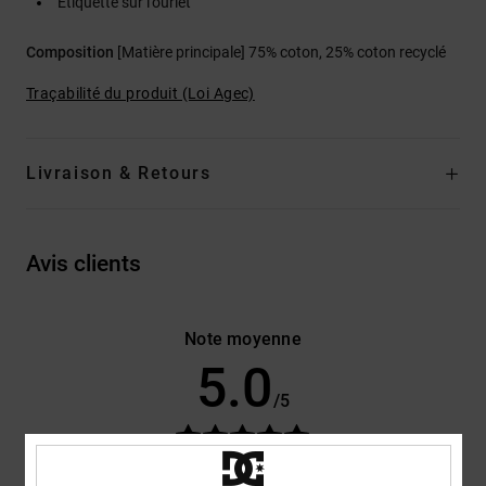
Étiquette sur l’ourlet
Composition
[Matière principale] 75% coton, 25% coton recyclé
Traçabilité du produit (Loi Agec)
Livraison & Retours
Avis clients
Note moyenne
5.0
/5
basé sur
3 avis vérifiés
depuis mai 2026