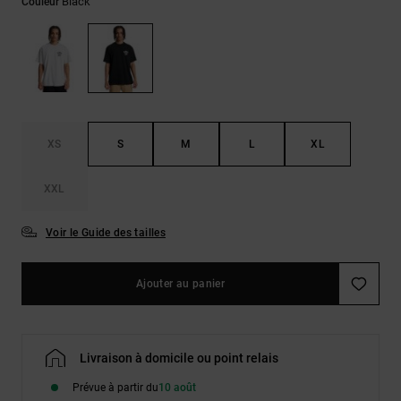
Démarrer une
Black
Couleur
Sacs &
conversation
Sacs à dos
Trouvez des
réponses
Ceintures
aux
& Portes
questions
les plus
monnaies
fréquentes et
notre
XS
S
M
L
XL
formulaire
de contact.
XXL
Consulter
la FAQ
Voir le Guide des tailles
Ajouter au panier
Livraison à domicile ou point relais
Prévue à partir du
10 août