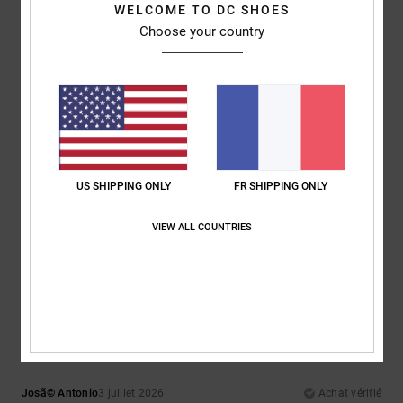
67% de nos clients recommandent ce produit
WELCOME TO DC SHOES
Choose your country
Confort
Rapport qualité / prix
5.0
5.0
Taille
Matière
5.0
Trop petit
Trop grand
US SHIPPING ONLY
FR SHIPPING ONLY
Coloris
5.0
VIEW ALL COUNTRIES
5
/5
Josã© Antonio
3 juillet 2026
Achat vérifié