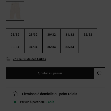
Démarrer une
Sacs &
conversation
Sacs à dos
Trouvez des
réponses
Ceintures
aux
& Portes
questions
les plus
monnaies
28/32
29/32
30/32
31/32
32/32
fréquentes et
notre
formulaire
33/34
34/34
36/34
38/34
de contact.
Consulter
Voir le Guide des tailles
la FAQ
Ajouter au panier
Livraison à domicile ou point relais
Prévue à partir du
10 août