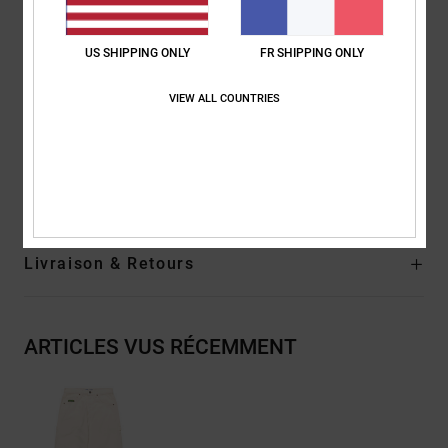
Taille classique
Taille plus longue avec entrejambe abaissé
US SHIPPING ONLY
FR SHIPPING ONLY
Coupe baggy des hanches aux cuisses
Coupe large et légèrement fuselée sur la jambe
VIEW ALL COUNTRIES
Ouverture de jambe : 45,7 cm
Composition
[Matière Principale] 80% Coton, 20% Coton Recyclé
Traçabilité du produit (Loi Agec)
Livraison & Retours
ARTICLES VUS RÉCEMMENT