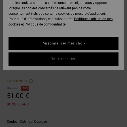
Voir Tout
non les cookies soumis à votre consentement, ou vous y opposer
Boots
Voir Tout
Pantalons
Manteaux
Bonnets
lorsque les cookies concernés ne relèvent pas de votre
Quiksilver
Snowboard
& Shorts
consentement (tels que certains cookies de mesure d’audience).
Freedom
BONS
Roammax
Pantalons
Pour plus d'informations, consultez notre :
Politique d'utilisation des
PLANS
Sweats
Accessoires
cookies
et
Politique de confidentialité
Unisex
Voir Tout
Protection
Onyx
Shorts
des
AIDE &
T-Shirts
Voir Tout
données
Personnaliser mes choix
CONTACT
Voir Tout
AT-2
Boardshorts
Jeans
Chemises
Guide des
Tout accepter
MAGASINS
& Polos
Worker Baggy Carpenter Oatmeal
tailles
Liquid
Voir Tout
Jean en denim Blanc Homme
Fuego
CARTE
Pantalons,
Démarrez
ECO-BONUS
CADEAU
Jeans &
une
85,00 €
40%
Shorts
conversation
51,00 €
pour obtenir
LISTE DE
la réponse la
BONS PLANS
plus rapide à
SOUHAITS
Bonnets &
votre
Casquettes
question.
Oatmeal Overdye
Couleur