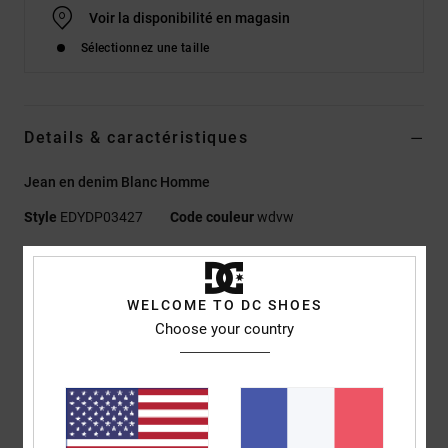
Voir la disponibilité en magasin
Sélectionnez une taille
Details & caractéristiques
Jean en denim Blanc Homme
Style
EDYDP03427
Code couleur
wdvw
Caractéristiques
Matière :
denim rigide confortable (13 oz./368 g.)
WELCOME TO DC SHOES
Choose your country
Niveau d'impact EIM modéré
Coupe baggy
Braguette boutonnée
Rivets en métal
Finitions DC